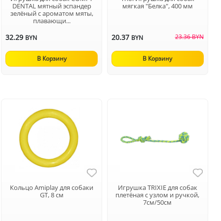
DENTAL мятный эспандер
мягкая "Белка", 400 мм
зелёный с ароматом мяты,
плавающи...
32.29
20.37
23.36 BYN
BYN
BYN
В Корзину
В Корзину
Кольцо Аmiplay для собаки
Игрушка TRIXIE для собак
GT, 8 см
плетёная с узлом и ручкой,
7см/50см