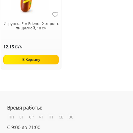
Игрушка For Friends Хот-дог с
пищалкой, 18 см
12.15
BYN
В Корзину
Время работы:
ПН
ВТ
СР
ЧТ
ПТ
СБ
ВС
С 9:00 до 21:00