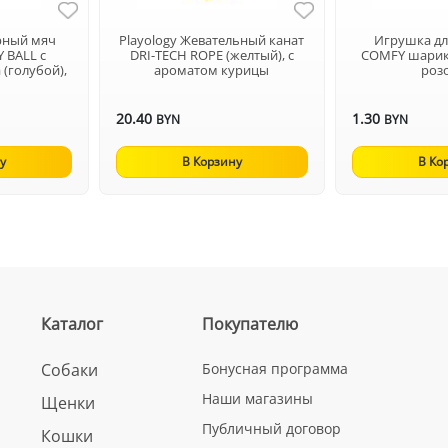
орный мяч
Playology Жевательный канат
Игрушка д
 BALL с
DRI-TECH ROPE (желтый), с
COMFY шарик
(голубой),
ароматом курицы
роз
20.40
1.30
BYN
BYN
у
В Корзину
В Ко
Каталог
Покупателю
Собаки
Бонусная программа
Наши магазины
Щенки
Публичный договор
Кошки