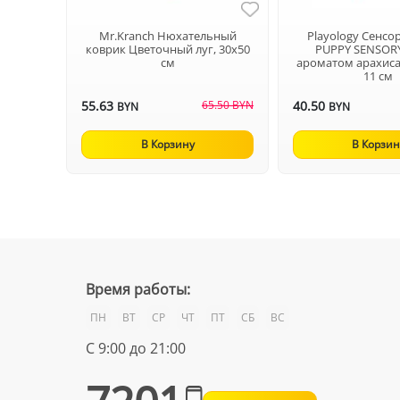
Mr.Kranch Нюхательный
Playology Сенс
коврик Цветочный луг, 30х50
PUPPY SENSORY
см
ароматом арахиса 
11 см
55.63
65.50 BYN
40.50
BYN
BYN
В Корзину
В Корзин
Время работы:
ПН
ВТ
СР
ЧТ
ПТ
СБ
ВС
С 9:00 до 21:00