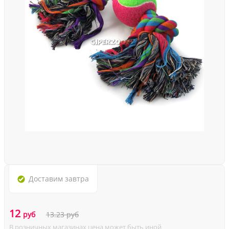
Доставим
завтра
12
руб
13.23
руб
В розничных магазинах цена может быть иной