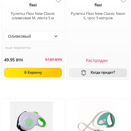
flexi
flexi
Рулетка Flexi New Classic
Рулетка Flexi New Classic Neon
оливковая M, лента 5 м
S, трос 5 метров
еще варианты
49.95
57.89 BYN
Распродан
BYN
Когда придет?
В Корзину