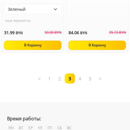
еще варианты
31.99
50.00 BYN
84.06
95.73 BYN
BYN
BYN
В Корзину
В Корзину
<
1
2
3
4
5
>
Время работы:
ПН
ВТ
СР
ЧТ
ПТ
СБ
ВС