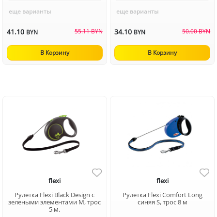
еще варианты
еще варианты
41.10
55.11 BYN
34.10
50.00 BYN
BYN
BYN
В Корзину
В Корзину
flexi
flexi
Рулетка Flexi Black Design c
Рулетка Flexi Comfort Long
зелеными элементами M, трос
синяя S, трос 8 м
5 м.