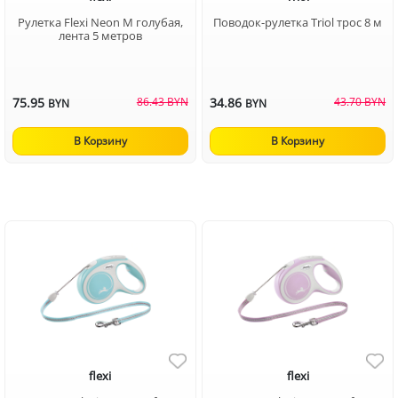
Рулетка Flexi Neon M голубая,
Поводок-рулетка Triol трос 8 м
лента 5 метров
75.95
86.43 BYN
34.86
43.70 BYN
BYN
BYN
В Корзину
В Корзину
flexi
flexi