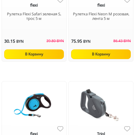
flexi
flexi
Рулетка Flexi Safari зеленая S,
Рулетка Flexi Neon M розовая,
трос 5 м
лента 5 м
30.15
39.80 BYN
75.95
86.43 BYN
BYN
BYN
В Корзину
В Корзину
flexi
Triol