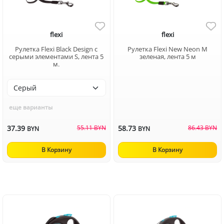
flexi
flexi
Рулетка Flexi Black Design c
Рулетка Flexi New Neon M
серыми элементами S, лента 5
зеленая, лента 5 м
м.
еще варианты
37.39
55.11 BYN
58.73
86.43 BYN
BYN
BYN
В Корзину
В Корзину