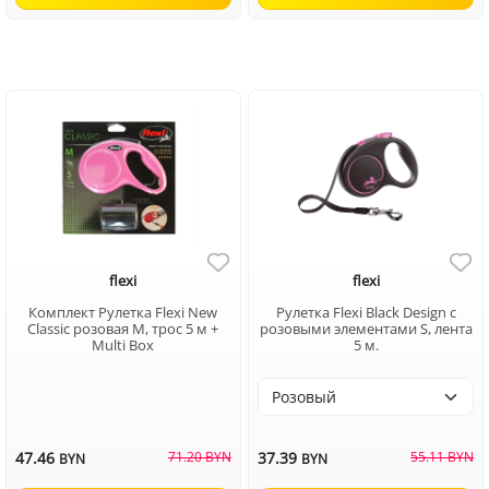
flexi
flexi
Комплект Рулетка Flexi New
Рулетка Flexi Black Design c
Classic розовая M, трос 5 м +
розовыми элементами S, лента
Multi Box
5 м.
47.46
71.20 BYN
37.39
55.11 BYN
BYN
BYN