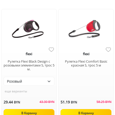
flexi
flexi
Рулетка Flexi Black Design c
Рулетка Flexi Comfort Basic
розовыми элементами S, трос 5
красная S, трос 5 м
м.
еще варианты
29.44
43.30 BYN
51.19
58.25 BYN
BYN
BYN
В Корзину
В Корзину