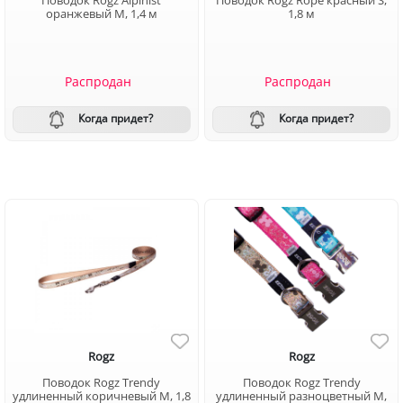
Поводок Rogz Alpinist
Поводок Rogz Rope красный S,
оранжевый M, 1,4 м
1,8 м
Распродан
Распродан
Когда придет?
Когда придет?
Rogz
Rogz
Поводок Rogz Trendy
Поводок Rogz Trendy
удлиненный коричневый М, 1,8
удлиненный разноцветный М,