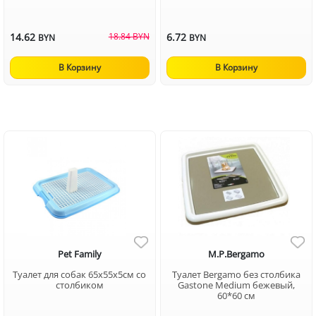
14.62
18.84 BYN
6.72
BYN
BYN
В Корзину
В Корзину
Pet Family
M.P.Bergamo
Туалет для собак 65x55x5см со
Туалет Bergamo без столбика
столбиком
Gastone Medium бежевый,
60*60 см