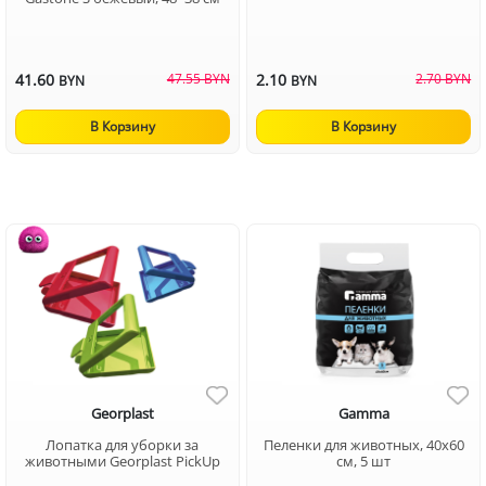
41.60
47.55 BYN
2.10
2.70 BYN
BYN
BYN
В Корзину
В Корзину
Georplast
Gamma
Лопатка для уборки за
Пеленки для животных, 40х60
животными Georplast PickUp
см, 5 шт