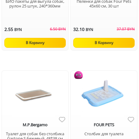
БИО пакеты для выгула собак,
Пеленки для собак Four Pets
рулон 25 штук, 240*360мм
45х60 см, 30 шт
2.55
6.50 BYN
32.10
37.07 BYN
BYN
BYN
В Корзину
В Корзину
M.P.Bergamo
FOUR PETS
Туалет для собак без столбика
Столбик для туалета
Gastone S бежевый, 48*38 см