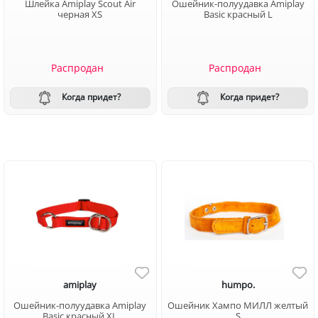
Шлейка Amiplay Scout Air
Ошейник-полуудавка Amiplay
черная XS
Basic красный L
Распродан
Распродан
Когда придет?
Когда придет?
amiplay
humpo.
Ошейник-полуудавка Amiplay
Ошейник Хампо МИЛЛ желтый
Basic красный XL
S