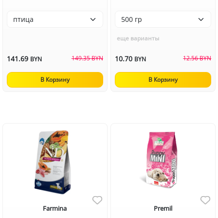
еще варианты
141.69
149.35 BYN
10.70
12.56 BYN
BYN
BYN
В Корзину
В Корзину
Farmina
Premil