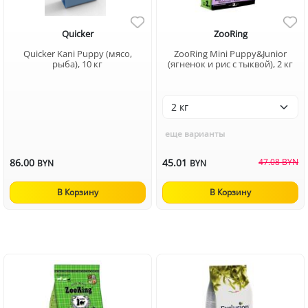
Quicker
ZooRing
Quicker Kani Puppy (мясо,
ZooRing Mini Puppy&Junior
рыба), 10 кг
(ягненок и рис с тыквой), 2 кг
еще варианты
86.00
45.01
47.08 BYN
BYN
BYN
В Корзину
В Корзину