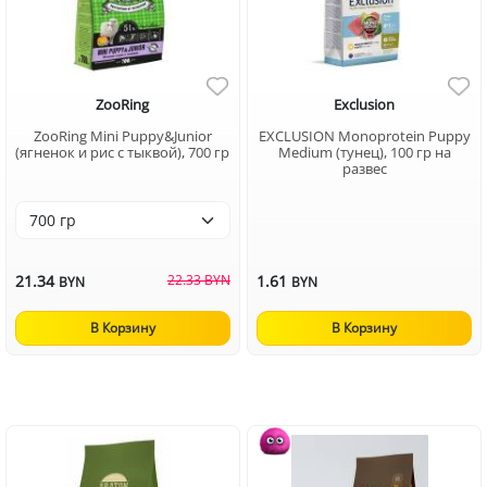
ZooRing
Exclusion
ZooRing Mini Puppy&Junior
EXCLUSION Monoprotein Puppy
(ягненок и рис с тыквой), 700 гр
Medium (тунец), 100 гр на
развес
21.34
22.33 BYN
1.61
BYN
BYN
В Корзину
В Корзину