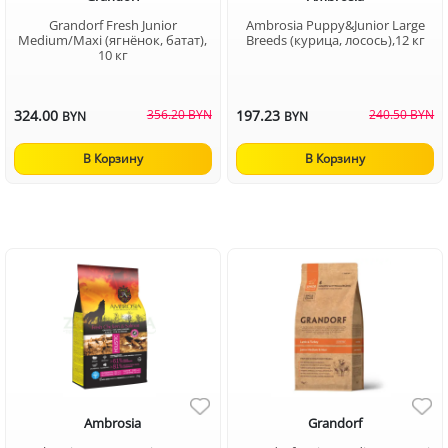
Grandorf Fresh Junior
Ambrosia Puppy&Junior Large
Medium/Maxi (ягнёнок, батат),
Breeds (курица, лосось),12 кг
10 кг
324.00
356.20 BYN
197.23
240.50 BYN
BYN
BYN
В Корзину
В Корзину
Ambrosia
Grandorf