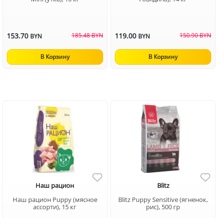
153.70
185.48 BYN
119.00
150.90 BYN
BYN
BYN
В Корзину
В Корзину
Наш рацион
Blitz
Наш рацион Puppy (мясное
Blitz Puppy Sensitive (ягненок,
ассорти), 15 кг
рис), 500 гр