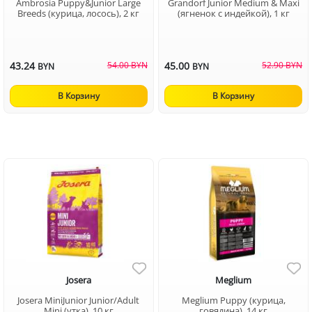
Ambrosia Puppy&Junior Large
Grandorf Junior Medium & Maxi
Breeds (курица, лосось), 2 кг
(ягненок с индейкой), 1 кг
43.24
54.00 BYN
45.00
52.90 BYN
BYN
BYN
В Корзину
В Корзину
Josera
Meglium
Josera MiniJunior Junior/Adult
Meglium Puppy (курица,
Mini (утка), 10 кг
говядина), 14 кг