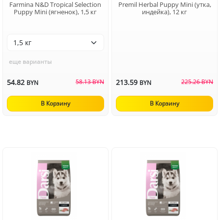
Farmina N&D Tropical Selection
Premil Herbal Puppy Mini (утка,
Puppy Mini (ягненок), 1,5 кг
индейка), 12 кг
еще варианты
54.82
58.13 BYN
213.59
225.26 BYN
BYN
BYN
В Корзину
В Корзину