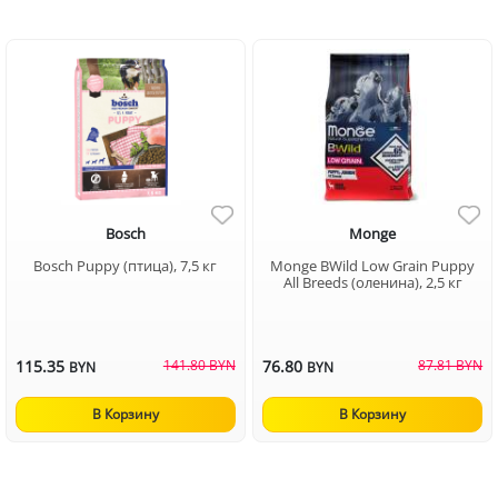
Bosch
Monge
Bosch Puppy (птица), 7,5 кг
Monge BWild Low Grain Puppy
All Breeds (оленина), 2,5 кг
115.35
141.80 BYN
76.80
87.81 BYN
BYN
BYN
В Корзину
В Корзину