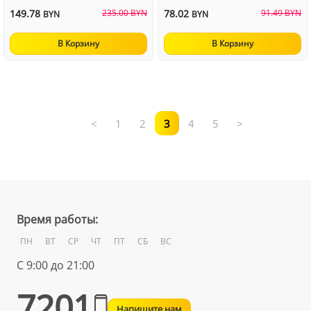
149.78
235.00 BYN
78.02
91.49 BYN
BYN
BYN
В Корзину
В Корзину
<
1
2
3
4
5
>
Время работы:
ПН
ВТ
СР
ЧТ
ПТ
СБ
ВС
С 9:00 до 21:00
7201
Напишите нам