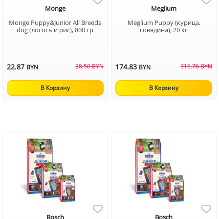
Monge
Meglium
Monge Puppy&Junior All Breeds
Meglium Puppy (курица,
dog (лосось и рис), 800 гр
говядина), 20 кг
22.87
28.50 BYN
174.83
316.76 BYN
BYN
BYN
В Корзину
В Корзину
Bosch
Bosch