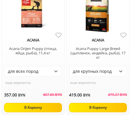
ACANA
ACANA
Acana Orijen Puppy (птица,
Acana Puppy Large Breed
яйца, рыба), 11,4 кг
(цыпленок, индейка, рыба), 17
кг
еще варианты
еще варианты
357.00
407.60 BYN
419.00
479.27 BYN
BYN
BYN
В Корзину
В Корзину