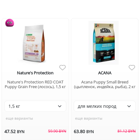
Nature's Protection
ACANA
Nature's Protection RED COAT
Acana Puppy Small Breed
Puppy Grain Free (лосось), 1,5 кг
(цыпленок, индейка, рыба), 2 кг
еще варианты
еще варианты
47.52
59.90 BYN
63.80
81.12 BYN
BYN
BYN