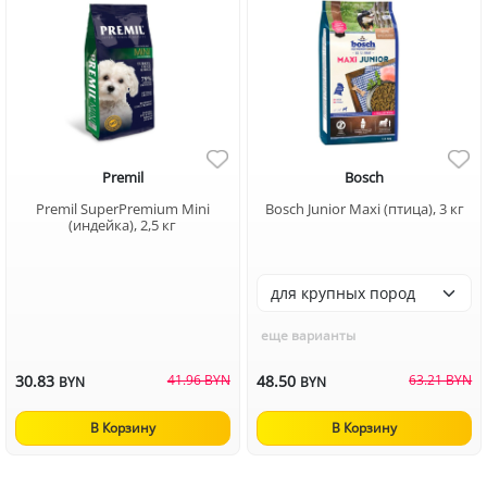
Premil
Bosch
Premil SuperPremium Mini
Bosch Junior Maxi (птица), 3 кг
(индейка), 2,5 кг
еще варианты
30.83
41.96 BYN
48.50
63.21 BYN
BYN
BYN
В Корзину
В Корзину