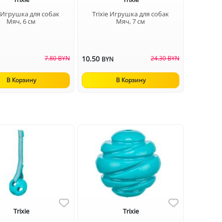
e Игрушка для собак
Trixie Игрушка для собак
Мяч, 6 см
Мяч, 7 см
7.80 BYN
10.50
24.30 BYN
N
BYN
В Корзину
В Корзину
Trixie
Trixie