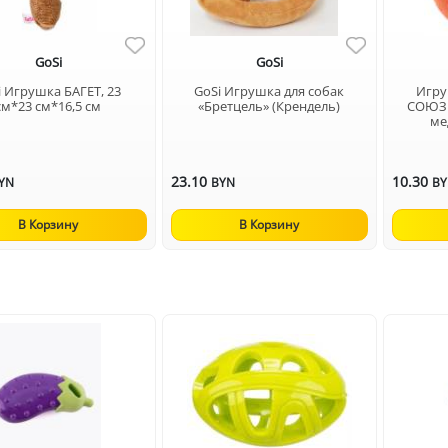
GoSi
GoSi
i Игрушка БАГЕТ, 23
GoSi Игрушка для собак
Игру
см*23 см*16,5 см
«Бретцель» (Крендель)
СОЮЗ
ме
23.10
10.30
YN
BYN
B
В Корзину
В Корзину