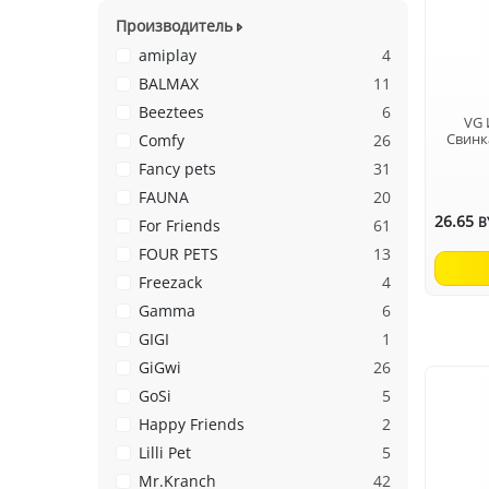
Производитель
amiplay
4
BALMAX
11
Beeztees
6
VG 
Свинк
Comfy
26
Fancy pets
31
FAUNA
20
26.65
B
For Friends
61
FOUR PETS
13
Freezack
4
Gamma
6
GIGI
1
GiGwi
26
GoSi
5
Happy Friends
2
Lilli Pet
5
Mr.Kranch
42