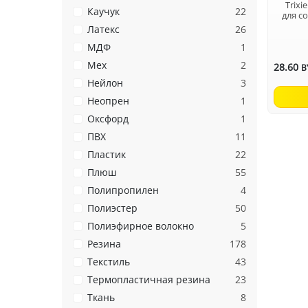
Trix
Каучук
22
для с
Латекс
26
МДФ
1
Мех
2
28.60
B
Нейлон
3
Неопрен
1
Оксфорд
1
ПВХ
11
Пластик
22
Плюш
55
Полипропилен
4
Полиэстер
50
Полиэфирное волокно
5
Резина
178
Текстиль
43
Термопластичная резина
23
Ткань
8