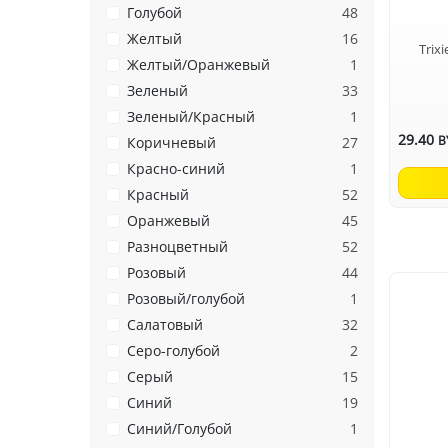
Голубой
48
Желтый
16
Trix
Желтый/Оранжевый
1
Зеленый
33
Зеленый/Красный
1
29.40
B
Коричневый
27
Красно-синий
1
Красный
52
Оранжевый
45
Разноцветный
52
Розовый
44
Розовый/голубой
1
Салатовый
32
Серо-голубой
2
Серый
15
Синий
19
Синий/Голубой
1