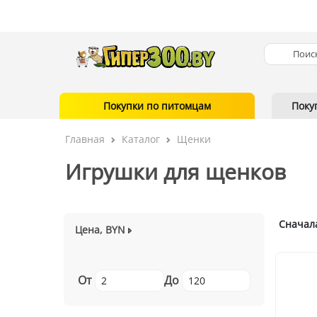
Покупки по питомцам
Поку
Главная
Каталог
Щенки
Игрушки для щенков
Сначал
Цена, BYN
От
До