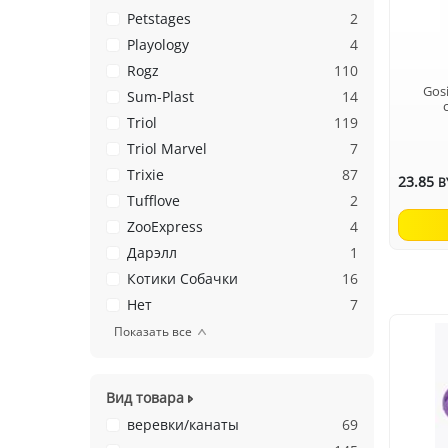
Petstages
2
Playology
4
Rogz
110
Gos
Sum-Plast
14
Triol
119
Triol Marvel
7
Trixie
87
23.85
B
Tufflove
2
ZooExpress
4
Дарэлл
1
Котики Собачки
16
Нет
7
Показать все
Вид товара
веревки/канаты
69