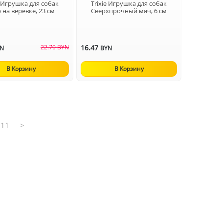
e Игрушка для собак
Trixie Игрушка для собак
на веревке, 23 см
Сверхпрочный мяч, 6 см
22.70 BYN
16.47
YN
BYN
В Корзину
В Корзину
11
>