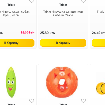
Trixie
Trixie
ie Игрушка для собак
Trixie Игрушка для щенков
Trixi
Краб, 28 см
Собака, 24 см
32.60 BYN
25.30
24.49
YN
BYN
B
В Корзину
В Корзину
Trixie
Trixie