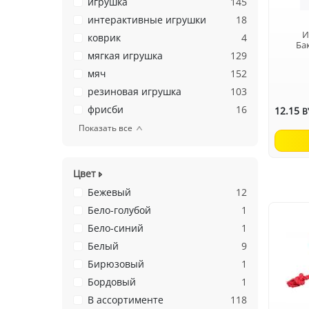
игрушка
145
интерактивные игрушки
18
И
коврик
4
Ба
мягкая игрушка
129
мяч
152
резиновая игрушка
103
фрисби
16
12.15
B
Показать все
Цвет
Бежевый
12
Бело-голубой
1
Бело-синий
1
Белый
9
Бирюзовый
1
Бордовый
1
В ассортименте
118