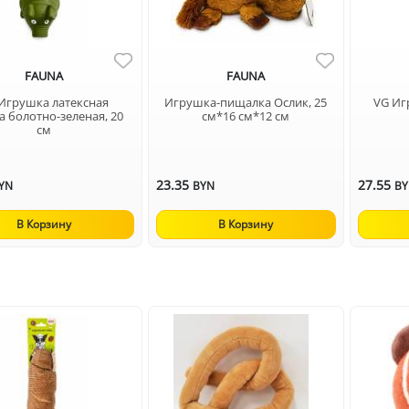
FAUNA
FAUNA
Игрушка латексная
Игрушка-пищалка Ослик, 25
VG Иг
а болотно-зеленая, 20
см*16 см*12 см
см
23.35
27.55
YN
BYN
B
В Корзину
В Корзину