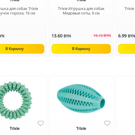
шка для собак Trixie
Trixie Игрушка для собак
Trixi
учок гороха, 16 см
Медовые соты, 6 см
13.60
16.10 BYN
6.99
YN
BYN
BY
В Корзину
В Корзину
Trixie
Trixie