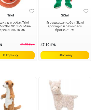
Triol
GiGwi
шка для собак Triol
Игрушка для собак Gigwi
МУЛЬТФИЛЬМ Мяч-
Крокодил в резиновой
двежонок, 70 мм
броне, 21 см
11.40 BYN
47.10
YN
BYN
В Корзину
В Корзину