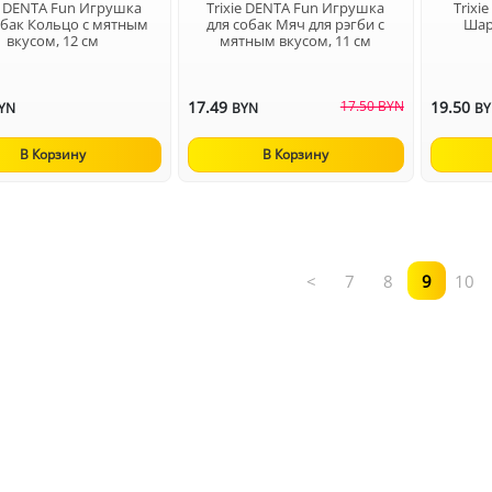
ie DENTA Fun Игрушка
Trixie DENTA Fun Игрушка
Trixi
обак Кольцо с мятным
для собак Мяч для рэгби с
Шар 
вкусом, 12 см
мятным вкусом, 11 см
17.49
17.50 BYN
19.50
YN
BYN
B
В Корзину
В Корзину
<
7
8
9
10