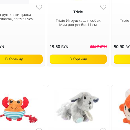
Trixie
грушка-пищалка
клажан, 11*5*3.5см
Trixie Игрушка для собак
Trixi
Мяч для регби, 11 см
19.50
22.50 BYN
50.90
YN
BYN
B
В Корзину
В Корзину