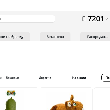
7201
пки по бренду
Ветаптека
Распродажа
а:
Дешевые
Дорогие
На акции
По