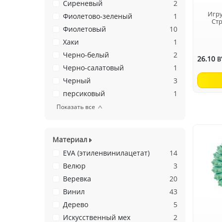
Сиреневый
2
Игру
Фиолетово-зеленый
1
Стр
Фиолетовый
10
Хаки
1
Черно-белый
2
26.10
B
Черно-салатовый
1
Черный
3
персиковый
1
Показать все
Материал
EVA (этиленвинилацетат)
14
Велюр
3
Веревка
20
Винил
43
Дерево
5
Искусственный мех
2