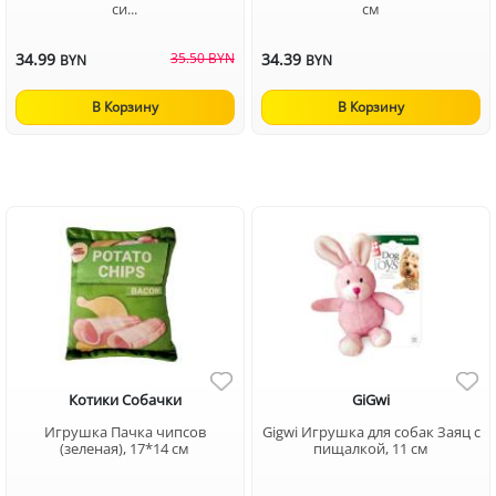
си...
см
34.99
35.50 BYN
34.39
BYN
BYN
В Корзину
В Корзину
Котики Собачки
GiGwi
Игрушка Пачка чипсов
Gigwi Игрушка для собак Заяц с
(зеленая), 17*14 см
пищалкой, 11 см