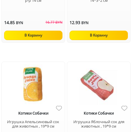
р-р 14 см
14*3*2 см
14.85
16.77 BYN
12.93
BYN
BYN
В Корзину
В Корзину
Котики Собачки
Котики Собачки
Игрушка Апельсиновый сок
Игрушка Яблочный сок для
для животных , 19*9 см
животных , 19*9 см