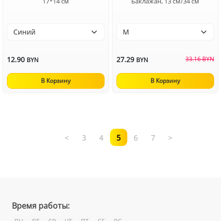
17*14 см
Баклажан, 13 см/34 см
12.90
27.29
33.16 BYN
BYN
BYN
В Корзину
В Корзину
<
3
4
5
6
7
>
Время работы: