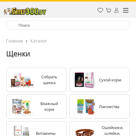
Главная
Каталог
Щенки
Собрать
Сухой корм
щенка
Влажный
Лакомства
корм
Ошейники,
Витамины
шлейки,