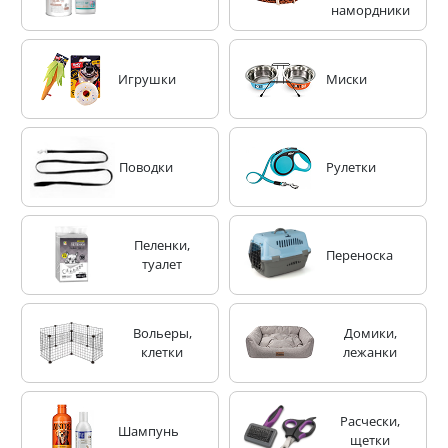
намордники
Игрушки
Миски
Поводки
Рулетки
Пеленки,
Переноска
туалет
Вольеры,
Домики,
клетки
лежанки
Расчески,
Шампунь
щетки