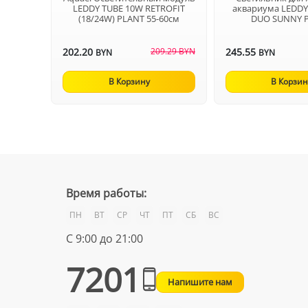
LEDDY TUBE 10W RETROFIT
аквариума LEDDY
(18/24W) PLANT 55-60см
DUO SUNNY 
202.20
209.29 BYN
245.55
BYN
BYN
В Корзину
В Корзин
Время работы:
ПН
ВТ
СР
ЧТ
ПТ
СБ
ВС
С 9:00 до 21:00
7201
Напишите нам