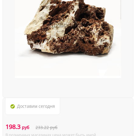
Доставим
сегодня
198.3
руб
233.22
руб
В розничных магазинах цена может быть иной