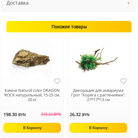
Доставка
Похожие товары
Камни Natural color DRAGON
Декорация для аквариума
ROCK натуральный, 15-25 см,
Грот "Коряга с растениями",
20 кг
27*17*13 cм
198.30
233.22 BYN
26.32
BYN
BYN
В Корзину
В Корзину