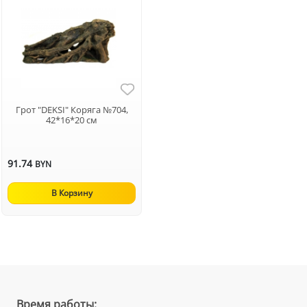
Грот "DEKSI" Коряга №704,
42*16*20 см
91.74
BYN
В Корзину
Время работы: