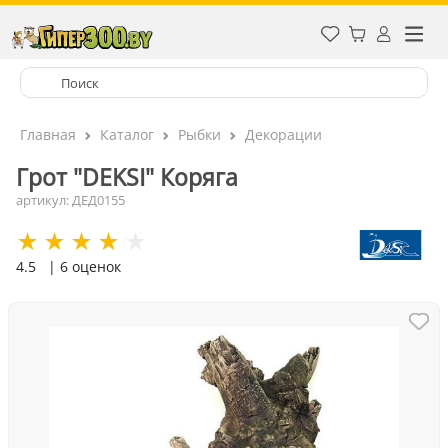
Главная
Каталог
Рыбки
Декорации
Грот "DEKSI" Коряга
артикул: ДЕД0155
4.5
| 6 оценок