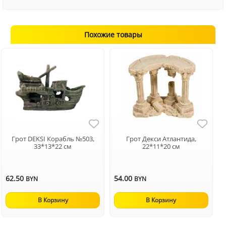
Похожие товары
Грот DEKSI Корабль №503,
Грот Декси Атлантида,
33*13*22 см
22*11*20 см
62.50
54.00
BYN
BYN
В Корзину
В Корзину