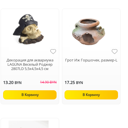
Декорация для аквариума
Грот Иж Горшочек, размер-L
LAGUNA Веселый Роджер
2807LD 5,5х4,5х4,5 см
13.20
14.90 BYN
17.25
BYN
BYN
В Корзину
В Корзину