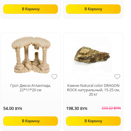
В Корзину
В Корзину
Грот Декси Атлантида,
Камни Natural color DRAGON
22*11*20 см
ROCK натуральный, 15-25 см,
20 кг
54.00
198.30
233.22 BYN
BYN
BYN
В Корзину
В Корзину