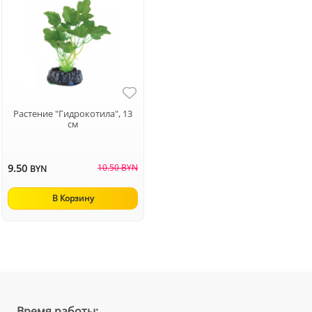
Растение "Гидрокотила", 13
см
9.50
10.50 BYN
BYN
В Корзину
Время работы: