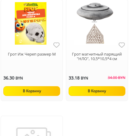
Грот Иж Череп размер M
Грот магнитный парящий
"НЛО", 10,5*10,5*4 см
36.30
33.18
34.00 BYN
BYN
BYN
В Корзину
В Корзину