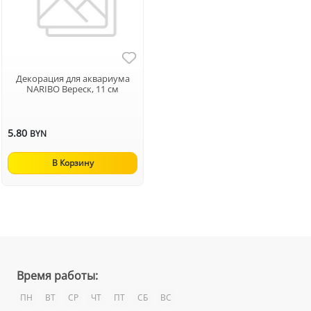
Декорация для аквариума
NARIBO Вереск, 11 см
5.80
BYN
В Корзину
Время работы:
ПН
ВТ
СР
ЧТ
ПТ
СБ
ВС