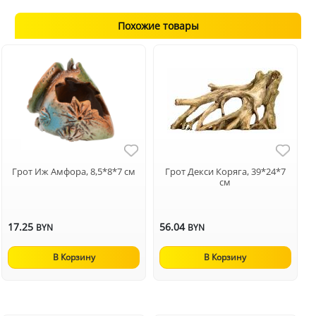
Похожие товары
Грот Иж Амфора, 8,5*8*7 см
Грот Декси Коряга, 39*24*7
см
17.25
56.04
BYN
BYN
В Корзину
В Корзину