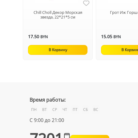
Chill Choll Декор Морская
Грот Иж Горш
звезда, 22*21*5 см
17.50
15.05
BYN
BYN
В Корзину
В Корзин
Время работы:
ПН
ВТ
СР
ЧТ
ПТ
СБ
ВС
С 9:00 до 21:00