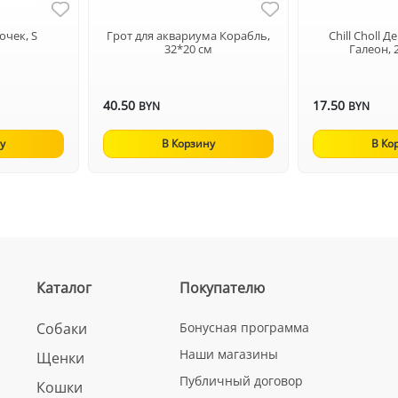
очек, S
Грот для аквариума Корабль,
Chill Choll 
32*20 см
Галеон, 
40.50
17.50
BYN
BYN
у
В Корзину
В Ко
Каталог
Покупателю
Собаки
Бонусная программа
Наши магазины
Щенки
Публичный договор
Кошки