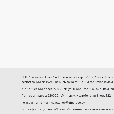
ООО "Зоотерра Плюс" в Торговом реестре 29.12.2022 г. Свид
регистрации № 192644842 выдано Минским горисполкомом 03
Юридический адрес: г. Минск. ул. Шаранговича, д.25, пом. 70
Почтовый адрес: 220055, г.Минск, у. Налибокская 8, оф. 122
Контактный e-mail: head.shop@giperzoo.by
Вся информация на сайте – собственность интернет-магази