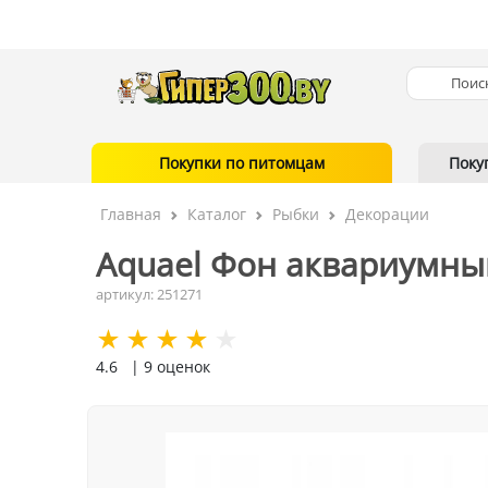
Покупки по питомцам
Поку
Главная
Каталог
Рыбки
Декорации
Aquael Фон аквариумный
артикул: 251271
4.6
| 9 оценок