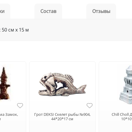
ки
Состав
Отзывы
50 см x 15 м
ма Замок,
Грот DEKSI Скелет рыбы №904,
Chill Choll
м
44*20*17 см
10*10