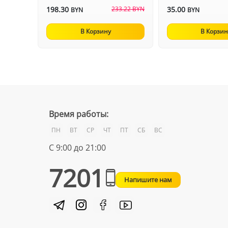
198.30
233.22 BYN
35.00
BYN
BYN
В Корзину
В Корзин
Время работы:
ПН
ВТ
СР
ЧТ
ПТ
СБ
ВС
С 9:00 до 21:00
7201
Напишите нам