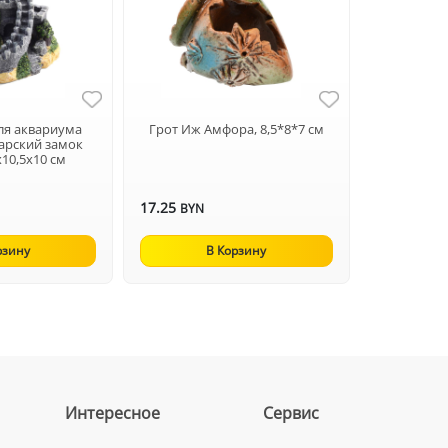
ля аквариума
Грот Иж Амфора, 8,5*8*7 см
арский замок
х10,5х10 см
17.25
BYN
рзину
В Корзину
Интересное
Сервис