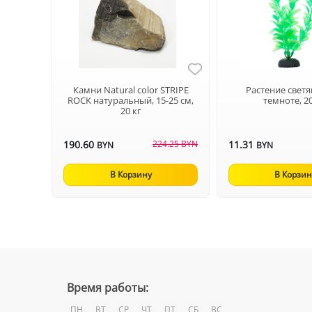
Камни Natural color STRIPE
Растение светя
ROCK натуральный, 15-25 см,
темноте, 2
20 кг
190.60
224.25 BYN
11.31
BYN
BYN
В Корзину
В Корзин
Время работы:
ПН
ВТ
СР
ЧТ
ПТ
СБ
ВС