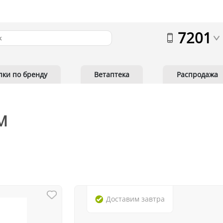
7201
пки по бренду
Ветаптека
Распродажа
M
Доставим
завтра