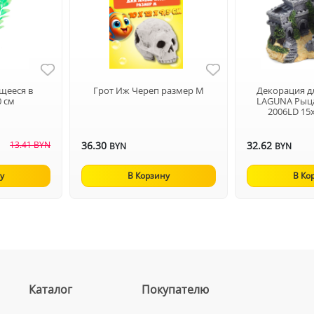
щееся в
Грот Иж Череп размер M
Декорация д
0 см
LAGUNA Рыц
2006LD 15
13.41 BYN
36.30
32.62
BYN
BYN
у
В Корзину
В Ко
Каталог
Покупателю