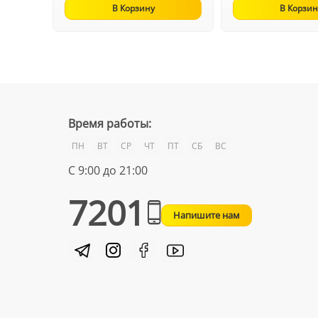
В Корзину
В Корзин
Время работы:
ПН
ВТ
СР
ЧТ
ПТ
СБ
ВС
С 9:00 до 21:00
7201
Напишите нам