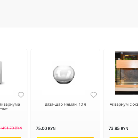
 аквариума
Ваза-шар Неман, 10 л
Аквариум с ос
белая
1491.70 BYN
75.00
73.85
BYN
BYN