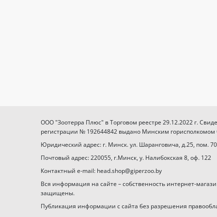
ООО "Зоотерра Плюс" в Торговом реестре 29.12.2022 г. Свид
регистрации № 192644842 выдано Минским горисполкомом 03
Юридический адрес: г. Минск. ул. Шаранговича, д.25, пом. 70
Почтовый адрес: 220055, г.Минск, у. Налибокская 8, оф. 122
Контактный e-mail: head.shop@giperzoo.by
Вся информация на сайте – собственность интернет-магази
защищены.
Публикация информации с сайта без разрешения правообл