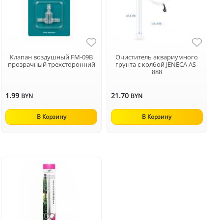
Клапан воздушный FM-09В
Очиститель аквариумного
прозрачный трехсторонний
грунта с колбой JENECA AS-
888
1.99
21.70
BYN
BYN
В Корзину
В Корзину