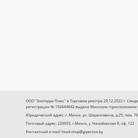
ООО "Зоотерра Плюс" в Торговом реестре 29.12.2022 г. Свид
регистрации № 192644842 выдано Минским горисполкомом 03
Юридический адрес: г. Минск. ул. Шаранговича, д.25, пом. 70
Почтовый адрес: 220055, г.Минск, у. Налибокская 8, оф. 122
Контактный e-mail: head.shop@giperzoo.by