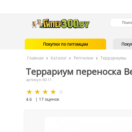
Покупки по питомцам
Поку
Главная
Каталог
Рептилии
Террариумы
Террариум переноска B
артикул: 60.11
4.6
| 17 оценок