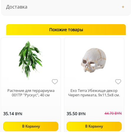
Доставка
Похожие товары
Растение для террариума
Exo Terra Убежище-декор
001TP "Рускус", 40 см
Череп примата, 9х11,5х8 см.
35.14
35.50
44.70 BYN
BYN
BYN
В Корзину
В Корзину