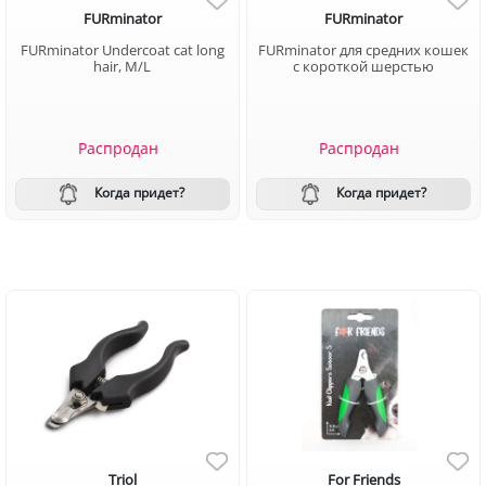
FURminator
FURminator
FURminator Undercoat cat long
FURminator для средних кошек
hair, M/L
с короткой шерстью
Распродан
Распродан
Когда придет?
Когда придет?
Triol
For Friends