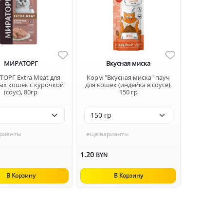
МИРАТОРГ
Вкусная миска
ОРГ Extra Meat для
Корм "Вкусная миска" пауч
ых кошек с курочкой
для кошек (индейка в соусе),
(соус), 80гр
150 гр
рианты
еще варианты
1.20
N
BYN
В Корзину
В Корзину