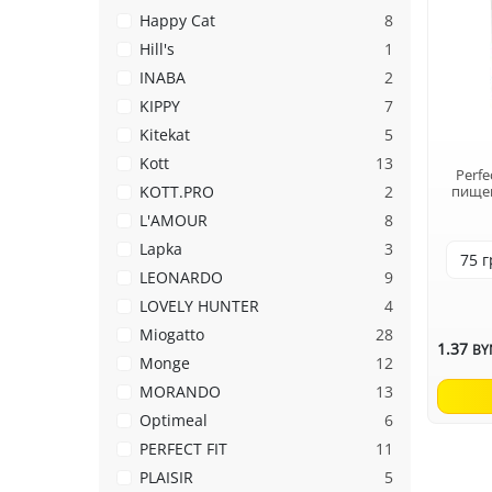
Happy Cat
8
Hill's
1
INABA
2
KIPPY
7
Kitekat
5
Kott
13
Perfe
KOTT.PRO
2
пище
L'AMOUR
8
Lapka
3
LEONARDO
9
LOVELY HUNTER
4
Miogatto
28
1.37
BY
Monge
12
MORANDO
13
Optimeal
6
PERFECT FIT
11
PLAISIR
5