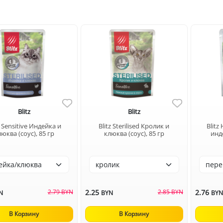
Blitz
Blitz
z Sensitive Индейка и
Blitz Sterilised Кролик и
Blitz
юква (соус), 85 гр
клюква (соус), 85 гр
инде
2.79 BYN
2.25
2.85 BYN
2.76
N
BYN
BY
В Корзину
В Корзину