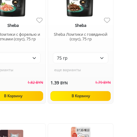
Sheba
Sheba
Ломтики с форелью и
Sheba Ломтики с говядиной
тками (соус), 75 гр
(соус), 75 гр
рианты
еще варианты
1.82 BYN
1.39
1.79 BYN
N
BYN
В Корзину
В Корзину