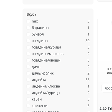
Вкус
mix
3
баранина
1
буйвол
1
говядина
80
говядина/курица
3
говядина/морковь
2
говядина/овощи
5
дичь
2
Bli
инд
дичь/кролик
2
индейка
58
индейка/клюква
1
индейка/курица
2
кабан
3
креветки
6
2.20
BY