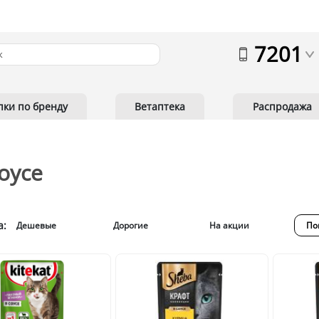
7201
пки по бренду
Ветаптека
Распродажа
оусе
а:
Дешевые
Дорогие
На акции
По