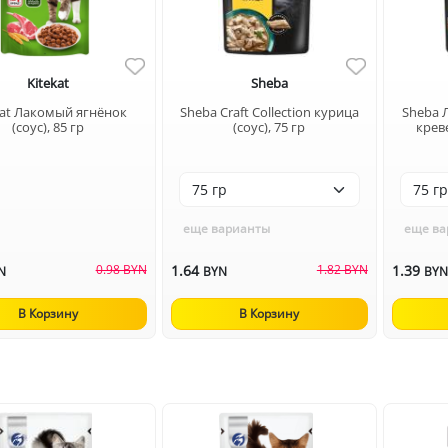
Kitekat
Sheba
kat Лакомый ягнёнок
Sheba Craft Collection курица
Sheba 
(соус), 85 гр
(соус), 75 гр
креве
еще варианты
еще ва
0.98 BYN
1.64
1.82 BYN
1.39
N
BYN
BY
В Корзину
В Корзину