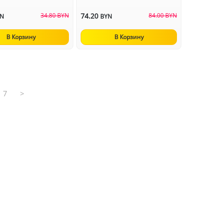
34.80 BYN
74.20
84.00 BYN
YN
BYN
В Корзину
В Корзину
7
>