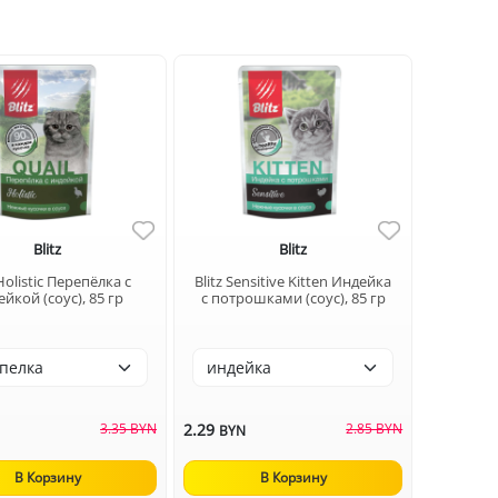
Blitz
Blitz
 Holistic Перепёлка с
Blitz Sensitive Kitten Индейка
йкой (соус), 85 гр
с потрошками (соус), 85 гр
3.35 BYN
2.29
2.85 BYN
N
BYN
В Корзину
В Корзину