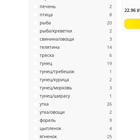
печень
2
22.96
B
птица
8
рыба
20
рыба/креветки
2
свинина/овощи
3
телятина
14
треска
6
тунец
19
тунец/гребешок
1
тунец/курица
2
тунец/морковь
3
тунец/ширасу
1
утка
26
утка/овощи
2
форель
9
цыпленок
4
ягненок
25