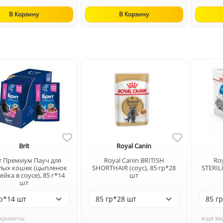
В Корзину
В Корзину
Brit
Royal Canin
т Премиум Пауч для
Royal Canin BRITISH
Ro
лых кошек (цыпленок
SHORTHAIR (соус), 85 гр*28
STERILI
ейка в соусе), 85 г*14
шт
шт
арианты
еще ва