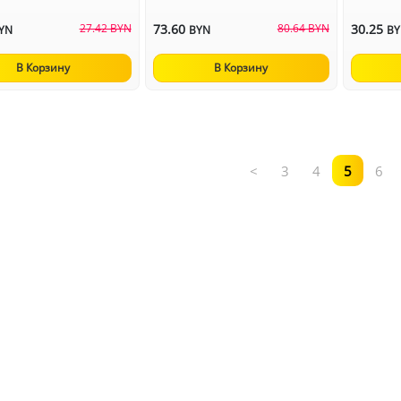
27.42 BYN
73.60
80.64 BYN
30.25
YN
BYN
B
В Корзину
В Корзину
<
3
4
5
6