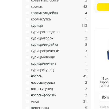
креветки/лосось
2
кролик
42
кролик/индейка
4
кролик/утка
1
курица
113
курица/говядина
1
курица/горох
2
курица/индейка
8
курица/креветки
3
курица/овощи
1
курица/печень
1
курица/тунец
1
лосось
45
Бри
взрос
лосось/курица
2
и инд
лосось/тунец
2
лосось/форель
2
мясо
31
еще в
перепелка
5