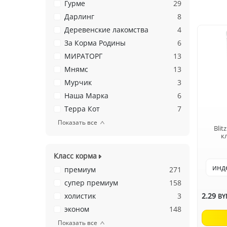
Гурме
29
Дарлинг
8
Деревенские лакомства
4
За Корма Родины
6
МИРАТОРГ
13
Мнямс
13
Мурчик
3
Наша Марка
6
Терра Кот
7
Показать все
Blit
кл
Класс корма
премиум
271
супер премиум
158
холистик
3
2.29
BY
эконом
148
Показать все