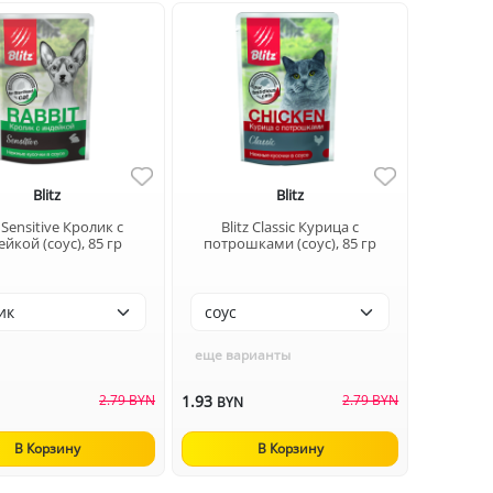
Blitz
Blitz
z Sensitive Кролик с
Blitz Classic Курица с
йкой (соус), 85 гр
потрошками (соус), 85 гр
еще варианты
2.79 BYN
1.93
2.79 BYN
N
BYN
В Корзину
В Корзину