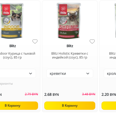
Blitz
Blitz
Indoor Курица с тыквой
Blitz Holistic Креветки с
Blit
(соус), 85 гр
индейкой (соус), 85 гр
инде
арианты
2.79 BYN
2.68
3.48 BYN
2.20
N
BYN
BY
В Корзину
В Корзину