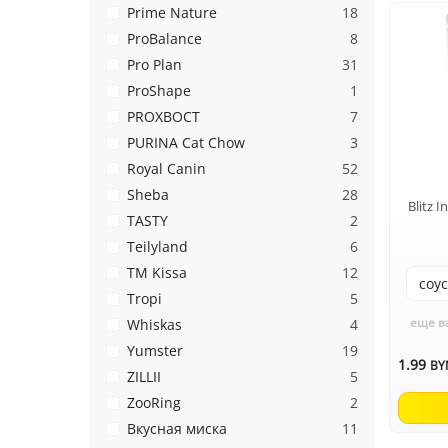
Prime Nature
18
ProBalance
8
Pro Plan
31
ProShape
1
PROХВОСТ
7
PURINA Cat Chow
3
Royal Canin
52
Sheba
28
Blitz 
TASTY
2
Teilyland
6
TM Kissa
12
Tropi
5
еще в
Whiskas
4
Yumster
19
1.99
BY
ZILLII
5
ZooRing
2
Вкусная миска
11