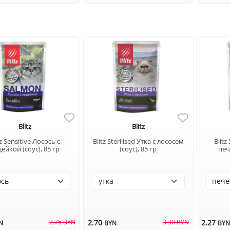
Blitz
Blitz
tz Sensitive Лосось с
Blitz Sterilised Утка с лососем
Blitz
ейкой (соус), 85 гр
(соус), 85 гр
печ
2.75 BYN
2.70
3.30 BYN
2.27
N
BYN
BY