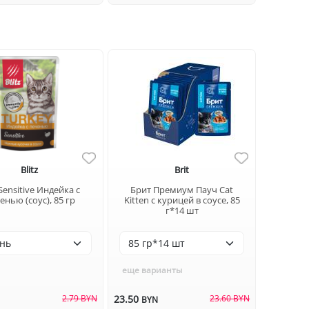
Blitz
Brit
 Sensitive Индейка с
Брит Премиум Пауч Cat
енью (соус), 85 гр
Kitten с курицей в соусе, 85
г*14 шт
еще варианты
2.79 BYN
23.50
23.60 BYN
N
BYN