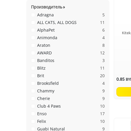
Производитель
Adragna
5
ALL CATS, ALL DOGS
11
AlphaPet
6
Kite
Animonda
4
Araton
8
AWARD
12
Banditos
3
Blitz
11
Brit
20
0.85
BY
Brooksfield
4
Chammy
9
Cherie
9
Club 4 Paws
10
Enso
17
Felix
10
Guabi Natural
9