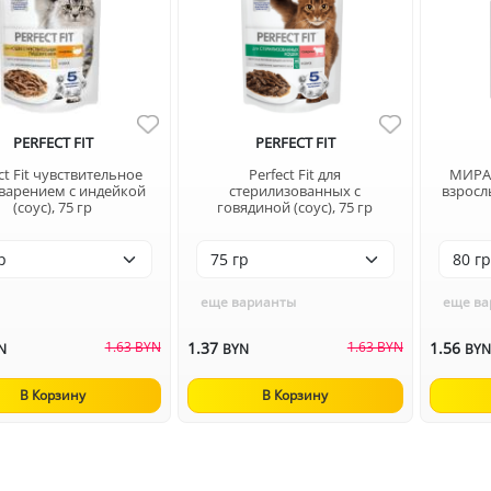
PERFECT FIT
PERFECT FIT
ct Fit чувствительное
Perfect Fit для
МИРАТ
варением с индейкой
стерилизованных с
взросл
(соус), 75 гр
говядиной (соус), 75 гр
еще варианты
еще ва
1.63 BYN
1.37
1.63 BYN
1.56
N
BYN
BY
В Корзину
В Корзину