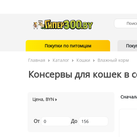
Покупки по питомцам
Поку
Главная
Каталог
Кошки
Влажный корм
Консервы для кошек в с
Сначал
Цена, BYN
От
До