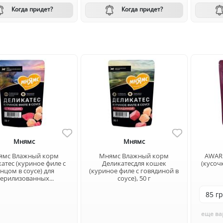
Когда придет?
Когда придет?
Мнямс
Мнямс
ямс Влажный корм
Мнямс Влажный корм
AWARD 
атес (куриное филе с
Деликатесдля кошек
(кусочк
унцом в соусе) для
(куриное филе с говядиной в
терилизованных...
соусе), 50 г
еще ва