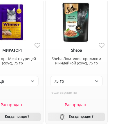
МИРАТОРГ
Sheba
орг Meat с курицей
Sheba Ломтики с кроликом
(соус), 75 гр
и индейкой (соус), 75 гр
еще варианты
Распродан
Распродан
Когда придет?
Когда придет?