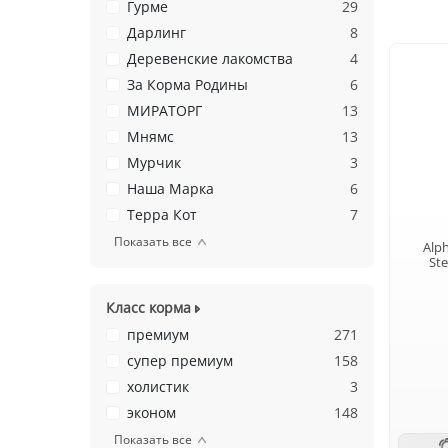
Гурме
29
Дарлинг
8
Деревенские лакомства
4
За Корма Родины
6
МИРАТОРГ
13
Мнямс
13
Мурчик
3
Наша Марка
6
Терра Кот
7
Показать все
Alp
Ste
Класс корма
премиум
271
супер премиум
158
холистик
3
эконом
148
Показать все