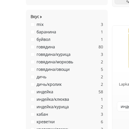
Вкус
mix
3
баранина
1
буйвол
1
говядина
80
говядина/курица
3
говядина/морковь
2
говядина/овощи
5
дичь
2
дичь/кролик
2
Lapka
индейка
58
индейка/клюква
1
индейка/курица
2
кабан
3
креветки
6