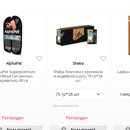
AlphaPet
Sheba
haPet Superpremium
Sheba Ломтики с кроликом
Lapka 
rillized Cat (анчоус,
и индейкой (соус), 75 гр*28
креветки), 80 гр
шт
еще варианты
Распродан
Распродан
Когда придет?
Когда придет?