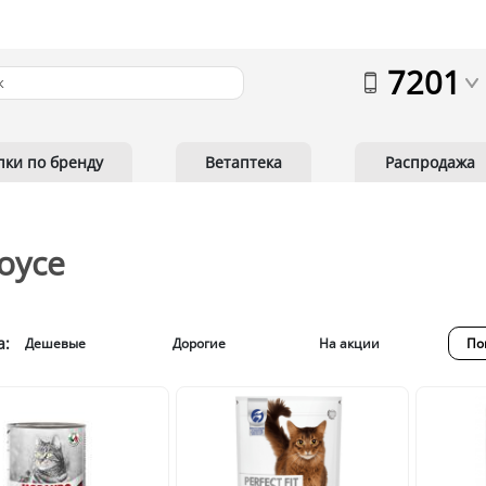
7201
пки по бренду
Ветаптека
Распродажа
оусе
а:
Дешевые
Дорогие
На акции
По