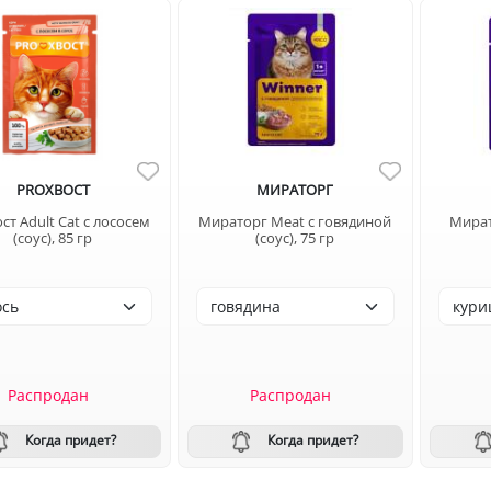
PROХВОСТ
МИРАТОРГ
ст Adult Cat с лососем
Мираторг Meat с говядиной
Мират
(соус), 85 гр
(соус), 75 гр
Распродан
Распродан
Когда придет?
Когда придет?