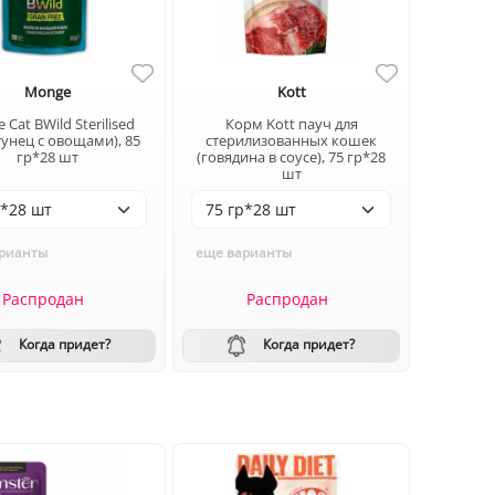
Monge
Kott
Cat BWild Sterilised
Корм Kott пауч для
 тунец с овощами), 85
стерилизованных кошек
гр*28 шт
(говядина в соусе), 75 гр*28
шт
рианты
еще варианты
Распродан
Распродан
Когда придет?
Когда придет?