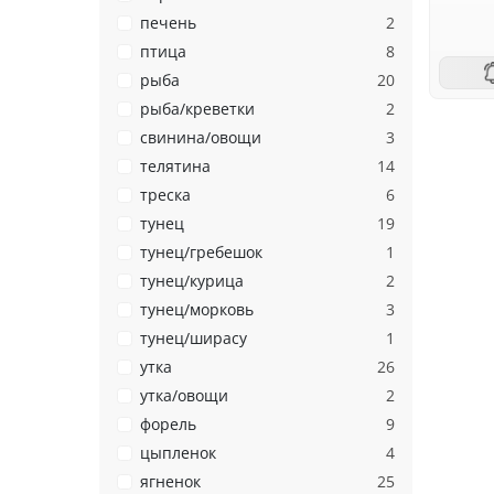
печень
2
птица
8
рыба
20
рыба/креветки
2
свинина/овощи
3
телятина
14
треска
6
тунец
19
тунец/гребешок
1
тунец/курица
2
тунец/морковь
3
тунец/ширасу
1
утка
26
утка/овощи
2
форель
9
цыпленок
4
ягненок
25