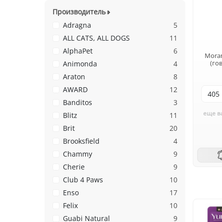
Производитель
Adragna
5
ALL CATS, ALL DOGS
11
AlphaPet
6
Moran
(го
Animonda
4
Araton
8
AWARD
12
Banditos
3
еще в
Blitz
11
Brit
20
Brooksfield
4
Chammy
9
Cherie
9
Club 4 Paws
10
Enso
17
Felix
10
Guabi Natural
9