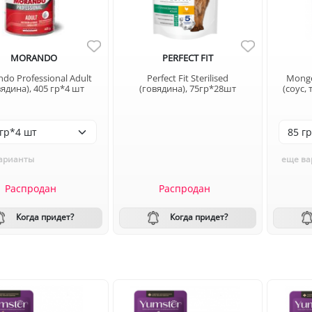
MORANDO
PERFECT FIT
do Professional Adult
Perfect Fit Sterilised
Monge 
вядина), 405 гр*4 шт
(говядина), 75гр*28шт
(соус,
арианты
еще ва
Распродан
Распродан
Когда придет?
Когда придет?