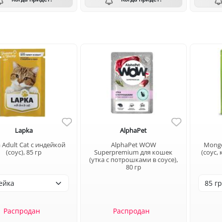
Lapka
AlphaPet
 Adult Cat с индейкой
AlphaPet WOW
Monge 
(соус), 85 гр
Superpremium для кошек
(соус,
(утка с потрошками в соусе),
80 гр
Распродан
Распродан