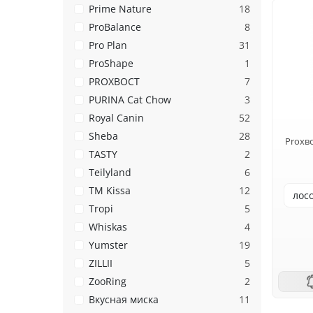
Prime Nature
18
ProBalance
8
Pro Plan
31
ProShape
1
PROХВОСТ
7
PURINA Cat Chow
3
Royal Canin
52
Sheba
28
Proхво
TASTY
2
Teilyland
6
TM Kissa
12
Tropi
5
Whiskas
4
Yumster
19
ZILLII
5
ZooRing
2
Вкусная миска
11