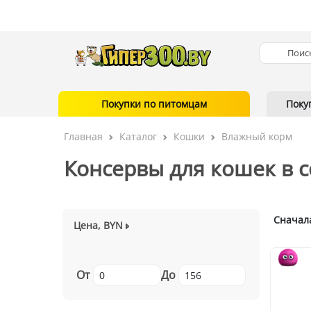
Покупки по питомцам
Поку
Главная
Каталог
Кошки
Влажный корм
Консервы для кошек в с
Сначал
Цена, BYN
От
До