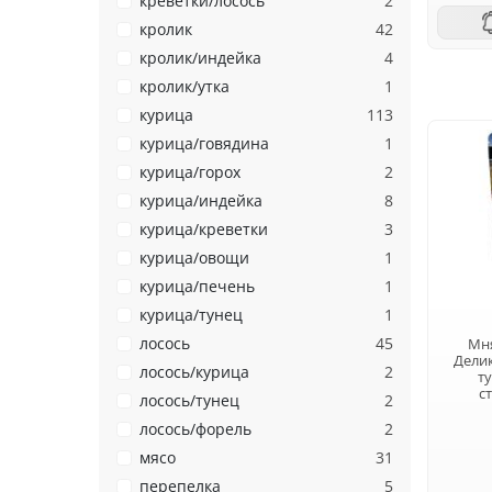
креветки/лосось
2
кролик
42
кролик/индейка
4
кролик/утка
1
курица
113
курица/говядина
1
курица/горох
2
курица/индейка
8
курица/креветки
3
курица/овощи
1
курица/печень
1
курица/тунец
1
лосось
45
Мн
Делик
лосось/курица
2
т
с
лосось/тунец
2
лосось/форель
2
мясо
31
перепелка
5