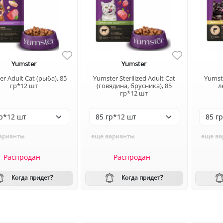
Yumster
Yumster
r Adult Cat (рыба), 85
Yumster Sterilized Adult Cat
Yumste
гр*12 шт
(говядина, брусника), 85
л
гр*12 шт
арианты
еще варианты
еще ва
Распродан
Распродан
Когда придет?
Когда придет?