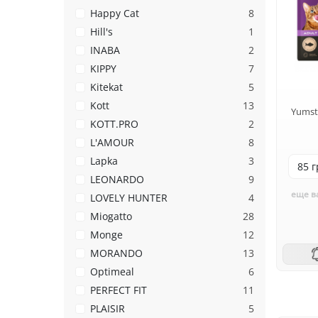
Happy Cat
8
Hill's
1
INABA
2
KIPPY
7
Kitekat
5
Kott
13
Yumste
KOTT.PRO
2
L'AMOUR
8
Lapka
3
LEONARDO
9
еще в
LOVELY HUNTER
4
Miogatto
28
Monge
12
MORANDO
13
Optimeal
6
PERFECT FIT
11
PLAISIR
5