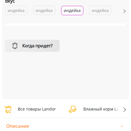
Вкус
индейка
индейка
индейка
индейка
куро
Когда придет?
Все товары Landor
Влажный корм Landor
Описание