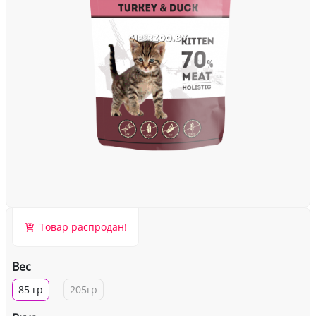
Товар распродан!
Вес
85 гр
205гр