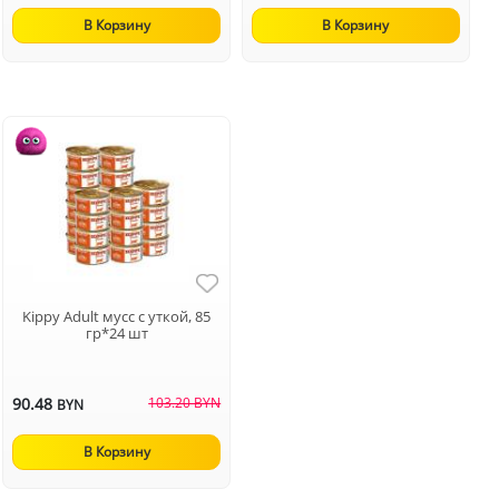
В Корзину
В Корзину
Kippy Adult мусс с уткой, 85
гр*24 шт
90.48
103.20 BYN
BYN
В Корзину