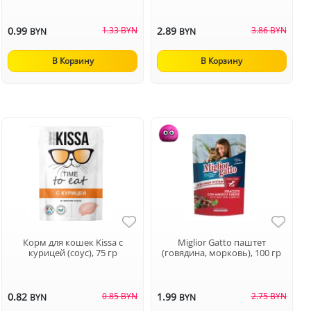
0.99
1.33 BYN
2.89
3.86 BYN
BYN
BYN
В Корзину
В Корзину
Корм для кошек Kissa с
Miglior Gatto паштет
курицей (соус), 75 гр
(говядина, морковь), 100 гр
0.82
0.85 BYN
1.99
2.75 BYN
BYN
BYN