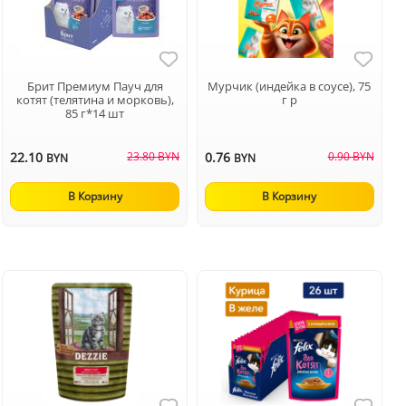
Брит Премиум Пауч для
Мурчик (индейка в соусе), 75
котят (телятина и морковь),
г р
85 г*14 шт
22.10
23.80 BYN
0.76
0.90 BYN
BYN
BYN
В Корзину
В Корзину