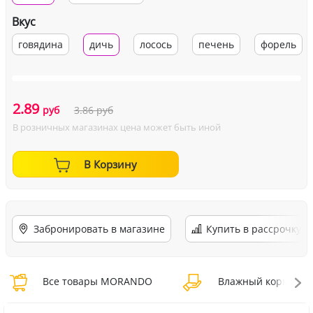
Вкус
говядина
дичь
лосось
печень
форель
2.89
руб
3.86
руб
В розничных магазинах цена может быть иной
В Корзину
Забронировать в магазине
Купить в рассрочку
Все товары MORANDO
Влажный корм MO