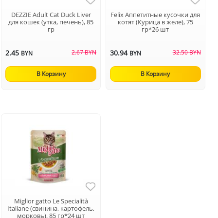
DEZZIE Adult Cat Duck Liver
Felix Аппетитные кусочки для
для кошек (утка, печень), 85
котят (Курица в желе), 75
гр
гр*26 шт
2.45
2.67 BYN
30.94
32.50 BYN
BYN
BYN
В Корзину
В Корзину
Miglior gatto Le Specialità
Italiane (свинина, картофель,
морковь), 85 гр*24 шт