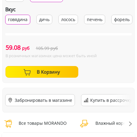
Вкус
говядина
дичь
лосось
печень
форель
59.08
руб
105.99
руб
В розничных магазинах цена может быть иной
В Корзину
Забронировать в магазине
Купить в рассрочку
Все товары MORANDO
Влажный корм MO