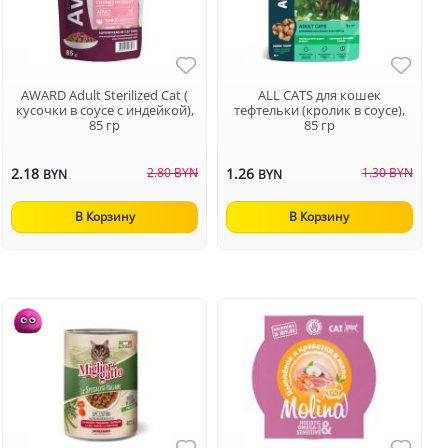
AWARD Adult Sterilized Cat (
ALL CATS для кошек
кусочки в соусе с индейкой),
тефтельки (кролик в соусе),
85 гр
85 гр
2.18
2.80 BYN
1.26
1.30 BYN
BYN
BYN
В Корзину
В Корзину