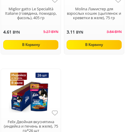
Miglior gatto Le Specialità
Molina Ламистер для
Italiane (говядина, помидор,
взрослых кошек (цыпленок и
фасоль), 405 гр
креветки в желе), 75 гр
4.61
5.27 BYN
3.11
3.84 BYN
BYN
BYN
В Корзину
В Корзину
Felix Двойная вкуснятина
(индейка и печень в желе), 75
гр*26 шт