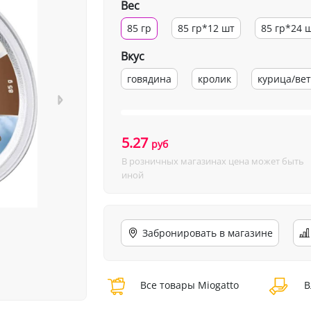
Вес
85 гр
85 гр*12 шт
85 гр*24 
Вкус
говядина
кролик
курица/ве
5.27
руб
В розничных магазинах цена может быть
иной
Забронировать в магазине
Все товары Miogatto
В