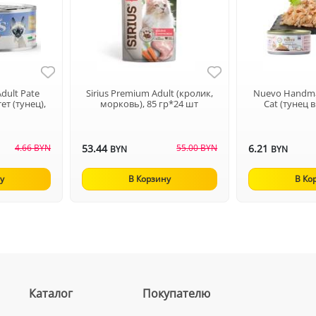
dult Pate
Sirius Premium Adult (кролик,
Nuevo Handmad
т (тунец),
морковь), 85 гр*24 шт
Cat (тунец в
4.66 BYN
53.44
55.00 BYN
6.21
BYN
BYN
у
В Корзину
В Ко
Каталог
Покупателю