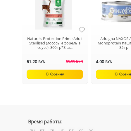
Nature's Protection Prime Adult
Adragna NAXOS A
Sterilised (лосось и форель в
Monoprotein паште
соусе), 300 гр*8 ш...
85 гр
61.20
80.00 BYN
4.00
BYN
BYN
В Корзину
В Корзин
Время работы:
ПН
ВТ
СР
ЧТ
ПТ
СБ
ВС