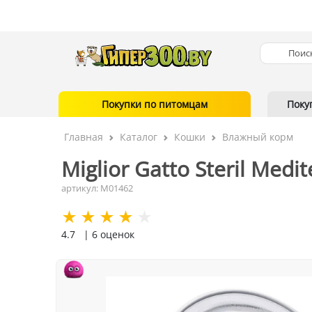
Покупки по питомцам
Поку
Главная
Каталог
Кошки
Влажный корм
Miglior Gatto Steril Medi
артикул: M01462
4.7
| 6 оценок