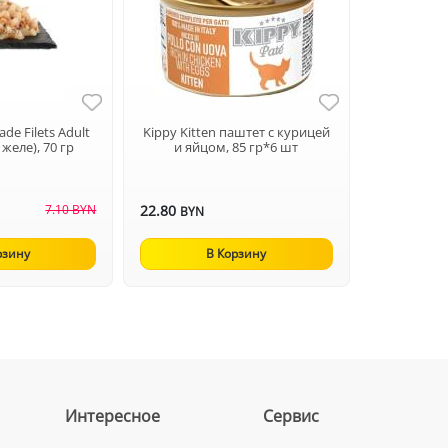
e Filets Adult
Kippy Kitten паштет с курицей
 желе), 70 гр
и яйцом, 85 гр*6 шт
7.10 BYN
22.80
BYN
рзину
В Корзину
Интересное
Сервис