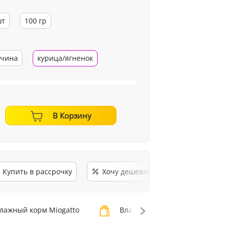
шт
100 гр
тчина
курица/ягненок
В Корзину
Купить в рассрочку
Хочу дешевле
лажный корм Miogatto
Влажный корм