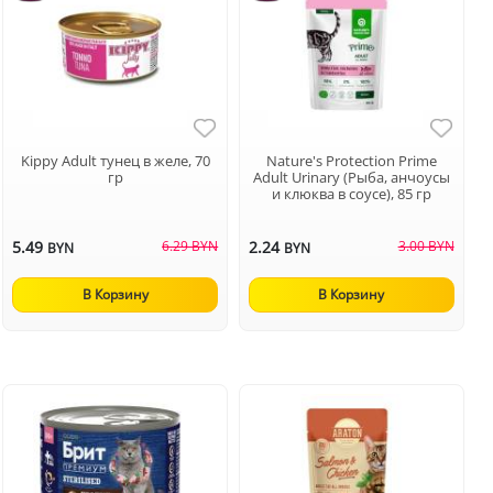
Kippy Adult тунец в желе, 70
Nature's Protection Prime
гр
Adult Urinary (Рыба, анчоусы
и клюква в соусе), 85 гр
5.49
6.29 BYN
2.24
3.00 BYN
BYN
BYN
В Корзину
В Корзину