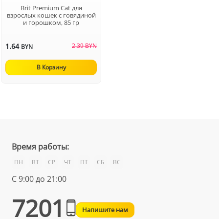
Brit Premium Cat для
взрослых кошек с говядиной
и горошком, 85 гр
1.64
2.39 BYN
BYN
В Корзину
Время работы:
ПН
ВТ
СР
ЧТ
ПТ
СБ
ВС
С 9:00 до 21:00
7201
Напишите нам