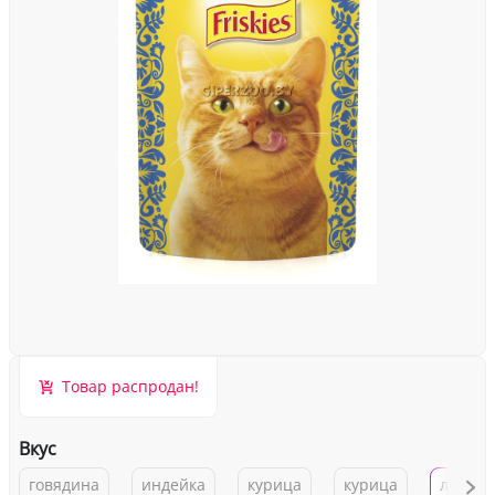
Товар распродан!
Вкус
говядина
индейка
курица
курица
лосось