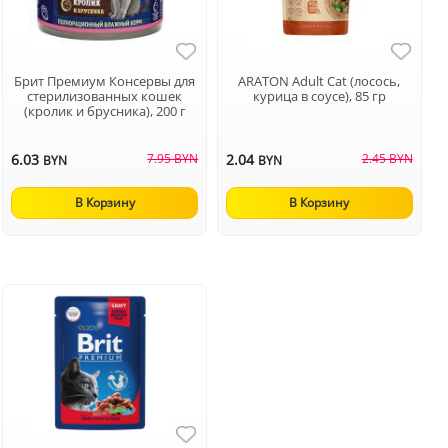
Брит Премиум Консервы для
ARATON Adult Cat (лосось,
стерилизованных кошек
курица в соусе), 85 гр
(кролик и брусника), 200 г
6.03
7.95 BYN
2.04
2.45 BYN
BYN
BYN
В Корзину
В Корзину