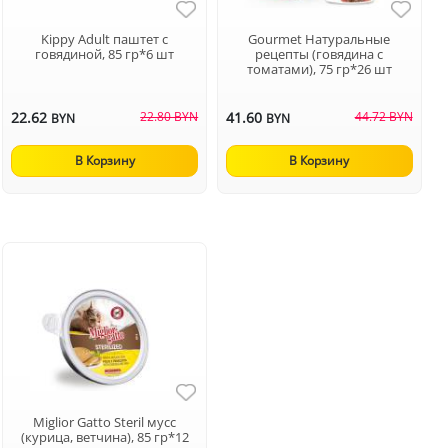
Kippy Adult паштет с
Gourmet Натуральные
говядиной, 85 гр*6 шт
рецепты (говядина с
томатами), 75 гр*26 шт
22.62
22.80 BYN
41.60
44.72 BYN
BYN
BYN
В Корзину
В Корзину
Miglior Gatto Steril мусс
(курица, ветчина), 85 гр*12