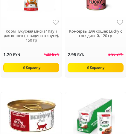
Корм "Вкусная миска" пауч
Консервы для кошек Lucky с
для кошек (говядина в соусе),
говядиной, 120 гр
150 гр
1.20
1.23 BYN
2.96
3.80 BYN
BYN
BYN
В Корзину
В Корзину