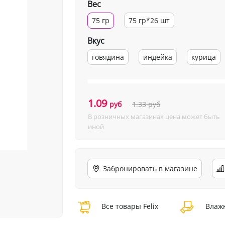
Вес
75 гр
75 гр*26 шт
Вкус
говядина
индейка
курица
1.09
руб
1.33
руб
В розничных магазинах цена может быть
иной
Забронировать в магазине
Все товары Felix
Влажн