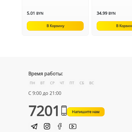
5.01
34.99
BYN
BYN
В Корзину
В Корзин
Время работы:
ПН
ВТ
СР
ЧТ
ПТ
СБ
ВС
С 9:00 до 21:00
7201
Напишите нам