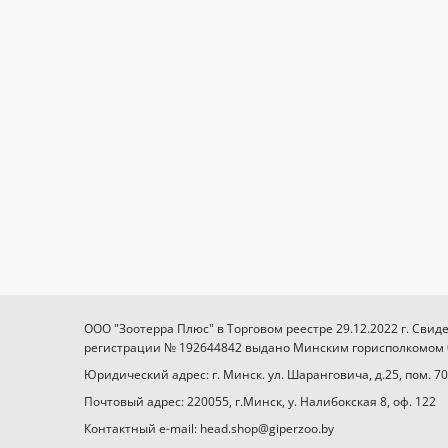
ООО "Зоотерра Плюс" в Торговом реестре 29.12.2022 г. Свид
регистрации № 192644842 выдано Минским горисполкомом 03
Юридический адрес: г. Минск. ул. Шаранговича, д.25, пом. 70
Почтовый адрес: 220055, г.Минск, у. Налибокская 8, оф. 122
Контактный e-mail: head.shop@giperzoo.by