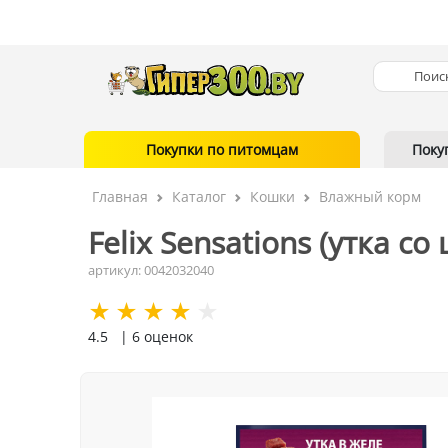
Покупки по питомцам
Поку
Главная
Каталог
Кошки
Влажный корм
Felix Sensations (утка с
артикул: 0042032040
4.5
| 6 оценок