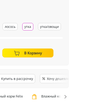
лосось
утка
утка/овощи
В Корзину
Купить в рассрочку
Хочу дешевле
ый корм Felix
Влажный корм