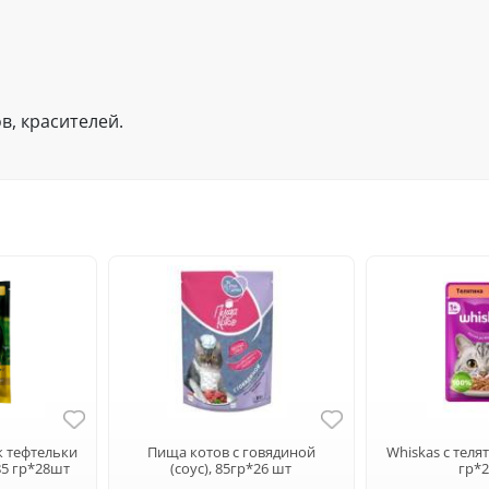
в, красителей.
к тефтельки
Пища котов с говядиной
Whiskas с теля
 85 гр*28шт
(соус), 85гр*26 шт
гр*