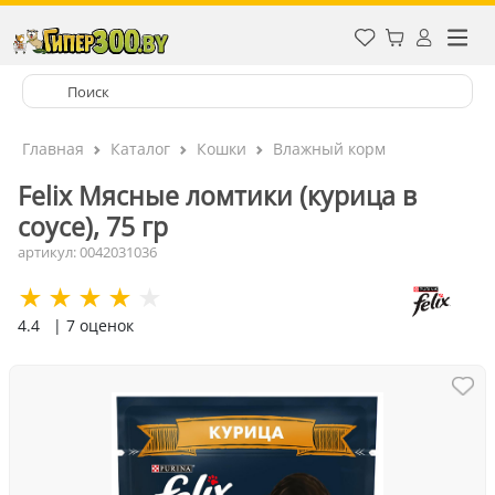
Главная
Каталог
Кошки
Влажный корм
Felix Мясные ломтики (курица в
соусе), 75 гр
артикул: 0042031036
4.4
| 7 оценок