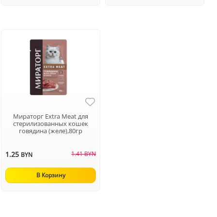
Мираторг Extra Meat для
стерилизованных кошек
говядина (желе),80гр
1.25
1.41 BYN
BYN
В Корзину