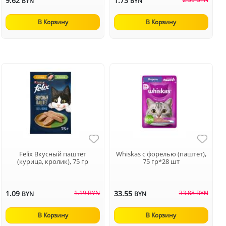
9.62
1.73
BYN
BYN
В Корзину
В Корзину
Felix Вкусный паштет
Whiskas с форелью (паштет),
(курица, кролик), 75 гр
75 гр*28 шт
1.09
1.19 BYN
33.55
33.88 BYN
BYN
BYN
В Корзину
В Корзину