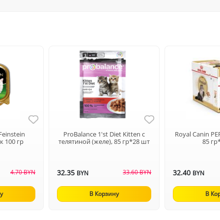
einstein
ProBalance 1'st Diet Kitten с
Royal Canin PE
к 100 гр
телятиной (желе), 85 гр*28 шт
85 гр
4.70 BYN
32.35
33.60 BYN
32.40
BYN
BYN
у
В Корзину
В Ко