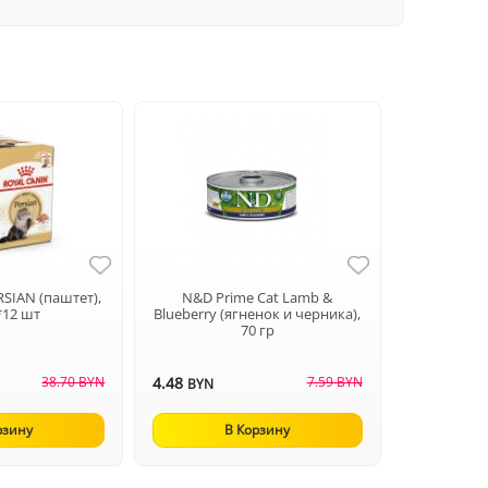
RSIAN (паштет),
N&D Prime Cat Lamb &
*12 шт
Blueberry (ягненок и черника),
70 гр
38.70 BYN
4.48
7.59 BYN
BYN
рзину
В Корзину