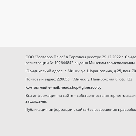
ООО "Зоотерра Плюс" в Торговом реестре 29.12.2022 г. Свид
регистрации № 192644842 выдано Минским горисполкомом 03
Юридический адрес: г. Минск. ул. Шаранговича, д.25, пом. 70
Почтовый адрес: 220055, г.Минск, у. Налибокская 8, оф. 122
Контактный e-mail: head.shop@giperzoo.by
Вся информация на сайте – собственность интернет-магази
защищены.
Публикация информации с сайта без разрешения правообл