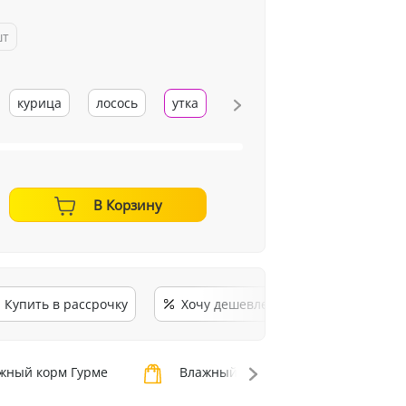
шт
курица
лосось
утка
ягненок
В Корзину
Купить в рассрочку
Хочу дешевле
жный корм Гурме
Влажный корм