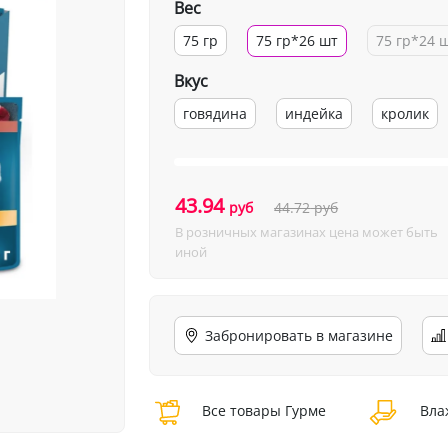
Вес
75 гр
75 гр*26 шт
75 гр*24 
Вкус
говядина
индейка
кролик
43.94
руб
44.72
руб
В розничных магазинах цена может быть
иной
Забронировать в магазине
Все товары Гурме
Вла