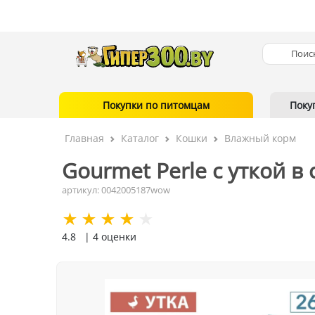
Покупки по питомцам
Поку
Главная
Каталог
Кошки
Влажный корм
Gourmet Perle с уткой в 
артикул: 0042005187wow
4.8
| 4 оценки