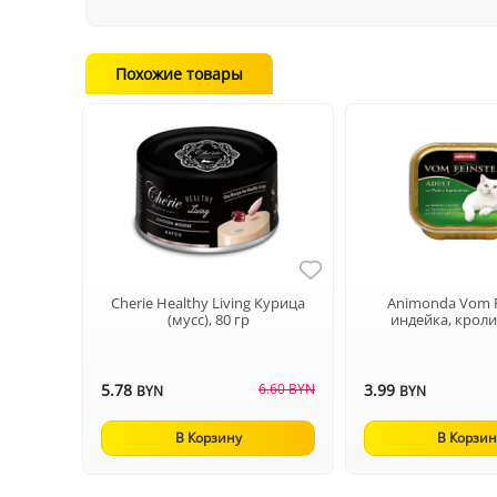
Похожие товары
Cherie Healthy Living Курица
Animonda Vom F
(мусс), 80 гр
индейка, кроли
5.78
6.60 BYN
3.99
BYN
BYN
В Корзину
В Корзин