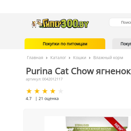
Покупки по питомцам
Поку
Главная
Каталог
Кошки
Влажный корм
Purina Cat Chow ягненок 
артикул: 0042012117
4.7
| 21 оценка