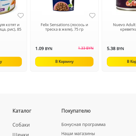
для котят и
Felix Sensations (лосось и
Nuevo Adult
ца, рис), 85
треска в желе), 75 гр
креветки
1.09
1.33 BYN
5.38
BYN
BYN
у
В Корзину
В Ко
Каталог
Покупателю
Собаки
Бонусная программа
Наши магазины
Щенки