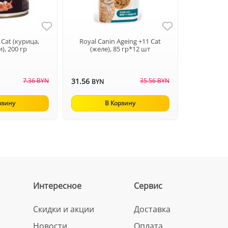
 Cat (курица,
Royal Canin Ageing +11 Cat
), 200 гр
(желе), 85 гр*12 шт
7.36 BYN
31.56
35.56 BYN
BYN
рзину
В Корзину
Интересное
Сервис
Скидки и акции
Доставка
Новости
Оплата