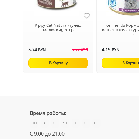
Kippy Cat Natural (тунец,
For Friends Корм 
молюски), 70 гр
кошек в желе (кури
гр
5.74
6.60 BYN
4.19
BYN
BYN
В Корзину
В Корзин
Время работы:
ПН
ВТ
СР
ЧТ
ПТ
СБ
ВС
С 9:00 до 21:00