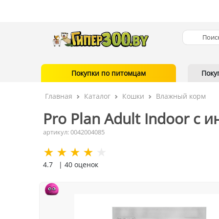
Покупки по питомцам
Поку
Главная
Каталог
Кошки
Влажный корм
Pro Plan Adult Indoor с и
артикул: 0042004085
4.7
| 40 оценок