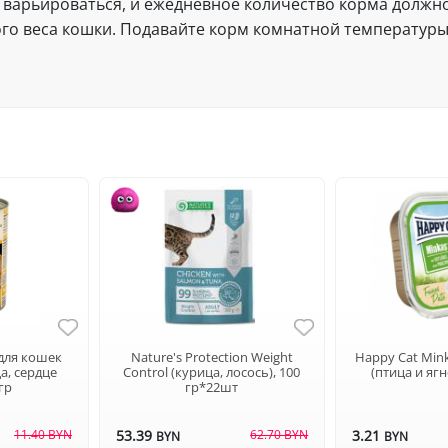
варьироваться, и ежедневное количество корма должно
 веса кошки. Подавайте корм комнатной температуры. 
для кошек
Nature's Protection Weight
Happy Cat Min
а, сердце
Control (курица, лосось), 100
(птица и ягн
0гр
гр*22шт
11.40 BYN
53.39
62.70 BYN
3.21
BYN
BYN