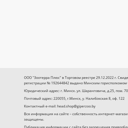
ООО "Зоотерра Плюс" в Торговом реестре 29.12.2022 г. Свид
регистрации № 192644842 выдано Минским горисполкомом 03
Юридический адрес: г. Минск. ул. Шаранговича, д.25, пом. 70
Почтовый адрес: 220055, г.Минск, у. Налибокская 8, оф. 122
Контактный e-mail: head.shop@giperzoo.by
Вся информация на сайте – собственность интернет-магази
защищены.
Публикация информации с сайта без разрешения правообл