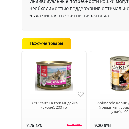
Индивидуальные потребности кошки могут 
необходимостью поддержания оптимального
была чистая свежая питьевая вода.
Похожие товары
Blitz Starter Kitten Индейка
Animonda Карни 
(суфле), 200 гр
(говядина, куриц
утки), 40
7.75
8.10 BYN
9.20
BYN
BYN