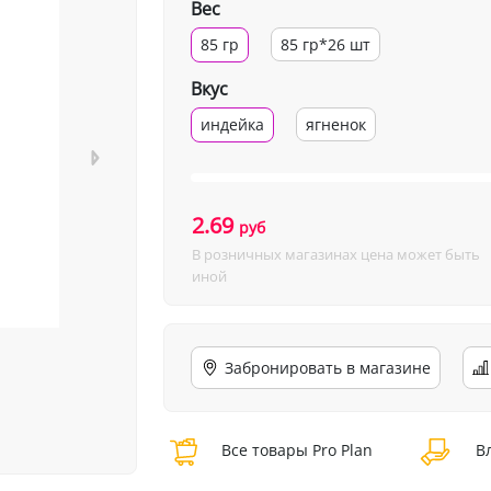
Вес
85 гр
85 гр*26 шт
Вкус
индейка
ягненок
2.69
руб
В розничных магазинах цена может быть
иной
Забронировать в магазине
Все товары Pro Plan
Вл