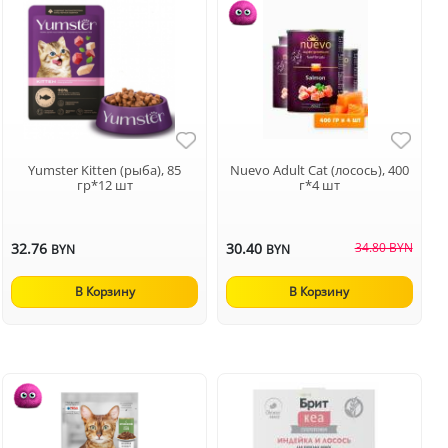
Yumster Kitten (рыба), 85
Nuevo Adult Cat (лосось), 400
гр*12 шт
г*4 шт
32.76
30.40
34.80 BYN
BYN
BYN
В Корзину
В Корзину