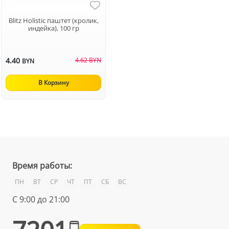
Blitz Holistic паштет (кролик,
индейка), 100 гр
4.40
4.62 BYN
BYN
В Корзину
Время работы:
ПН
ВТ
СР
ЧТ
ПТ
СБ
ВС
С 9:00 до 21:00