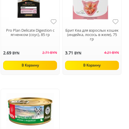
Pro Plan Delicate Digestion с
Брит Кеа для взрослых кошек
ягненком (соус), 85 гр
(индейка, лосось в желе), 75
гр
2.69
2.71 BYN
3.71
4.21 BYN
BYN
BYN
В Корзину
В Корзину