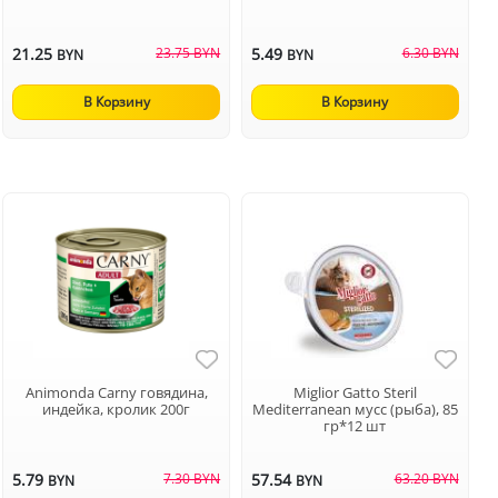
21.25
23.75 BYN
5.49
6.30 BYN
BYN
BYN
В Корзину
В Корзину
Animonda Carny говядина,
Miglior Gatto Steril
индейка, кролик 200г
Mediterranean мусс (рыба), 85
гр*12 шт
5.79
7.30 BYN
57.54
63.20 BYN
BYN
BYN