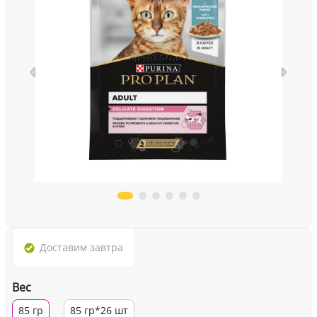
Доставим
завтра
Вес
85 гр
85 гр*26 шт