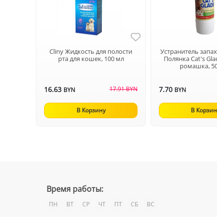
Cliny Жидкость для полости
Устранитель запа
рта для кошек, 100 мл
Полянка Cat's Gl
ромашка, 5
16.63
17.91 BYN
7.70
BYN
BYN
В Корзину
В Корзин
Время работы:
ПН
ВТ
СР
ЧТ
ПТ
СБ
ВС