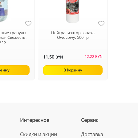
ющие гранулы
Нейтрализатор запаха
рная Свежесть,
Owocowy, 500 гр
0 гр
11.50
12.22 BYN
BYN
рзину
В Корзину
Интересное
Сервис
Скидки и акции
Доставка