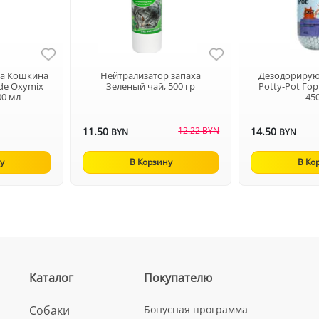
ха Кошкина
Нейтрализатор запаха
Дезодориру
ade Oxymix
Зеленый чай, 500 гр
Potty-Pot Го
00 мл
45
11.50
12.22 BYN
14.50
BYN
BYN
у
В Корзину
В Ко
Каталог
Покупателю
Собаки
Бонусная программа