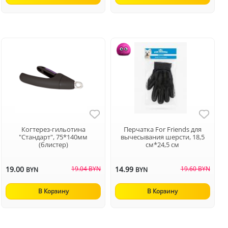
Когтерез-гильотина
Перчатка For Friends для
"Стандарт", 75*140мм
вычесывания шерсти, 18,5
(блистер)
см*24,5 см
19.00
19.04 BYN
14.99
19.60 BYN
BYN
BYN
В Корзину
В Корзину