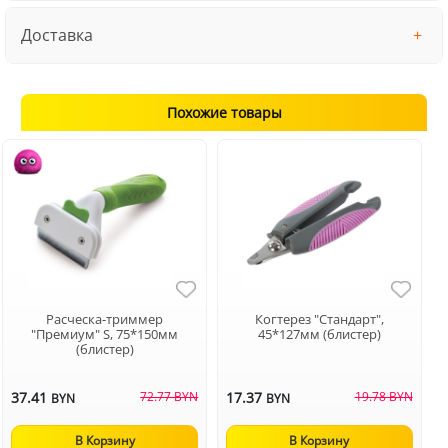
Доставка
Похожие товары
Расческа-триммер
Когтерез "Стандарт",
"Премиум" S, 75*150мм
45*127мм (блистер)
(блистер)
37.41
72.77 BYN
17.37
19.78 BYN
BYN
BYN
В Корзину
В Корзину