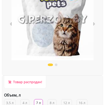
Товар распродан!
Объем, л
3,5 л
4 л
7 л
8 л
12 л
16 л