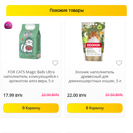
Похожие товары
FOR CATS Magic Balls Ultra
Зооник наполнитель
наполнитель комкующийся с
древесный для
ароматом алоэ вера, 5 л
длинношерстных кошек, 5 л
17.99
22.90 BYN
22.00
31.50 BYN
BYN
BYN
В Корзину
В Корзину