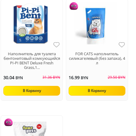
Наполнитель для туалета
FOR CATS наполнитель
бентонитовый комкующийся
силикагелевый (без запаха), 4
PI-PI BENT Deluxe Fresh
л
Grass,1...
30.04
31.36 BYN
16.99
29.50 BYN
BYN
BYN
В Корзину
В Корзину