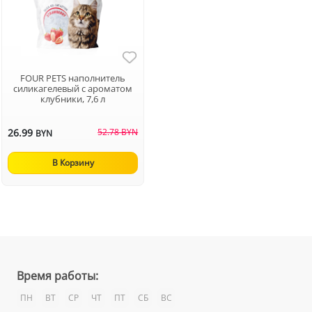
FOUR PETS наполнитель
силикагелевый с ароматом
клубники, 7,6 л
26.99
52.78 BYN
BYN
В Корзину
Время работы:
ПН
ВТ
СР
ЧТ
ПТ
СБ
ВС