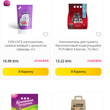
FOR CATS наполнитель
Наполнитель для туалета
силикагелевый с ароматом
бентонитовый комкующийся
лаванды, 4 л
Pi-Pi-Bent Классик, 7л (3кг)
16.99
29.50 BYN
13.22
19.85 BYN
BYN
BYN
В Корзину
В Корзину