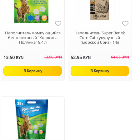
Наполнитель комкующийся
Наполнитель Super Benek
бентонитовый "Кошкина
Corn Cat кукурузный
Полянка" 8,4 л
(морской бриз), 14л
13.50
13.90 BYN
52.95
64.85 BYN
BYN
BYN
В Корзину
В Корзину