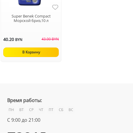
Super Benek Compact
Морской бриз,10 л
40.20
43.00 BYN
BYN
В Корзину
Время работы:
ПН
ВТ
СР
ЧТ
ПТ
СБ
ВС
С 9:00 до 21:00