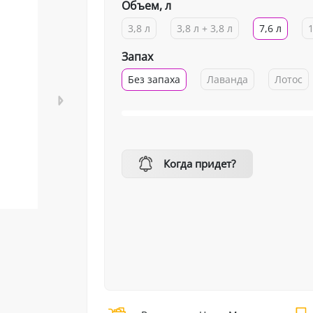
Объем, л
3,8 л
3,8 л + 3,8 л
7,6 л
Запах
Без запаха
Лаванда
Лотос
Когда придет?