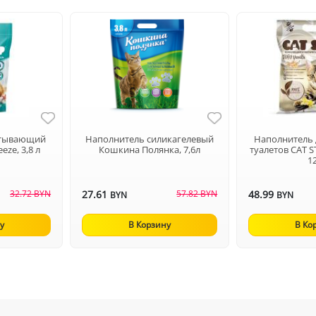
итывающий
Наполнитель силикагелевый
Наполнитель
eeze, 3,8 л
Кошкина Полянка, 7,6л
туалетов CAT ST
1
32.72 BYN
27.61
57.82 BYN
48.99
BYN
BYN
у
В Корзину
В Ко