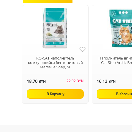
RO-CAT наполнитель
Наполнитель вп
комкующийся бентонитовый
Cat Step Arctic Br
Marseille Soap, 5L
18.70
22.02 BYN
16.13
BYN
BYN
В Корзину
В Корзин