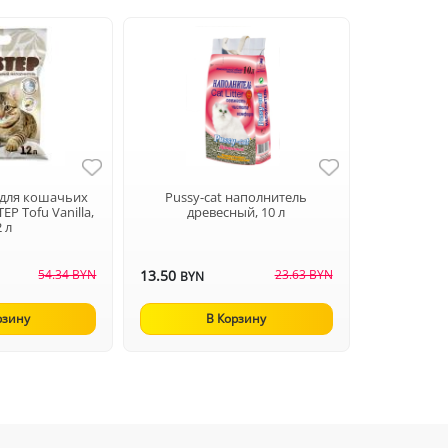
 для кошачьих
Pussy-cat наполнитель
EP Tofu Vanilla,
древесный, 10 л
2 л
54.34 BYN
13.50
23.63 BYN
BYN
рзину
В Корзину