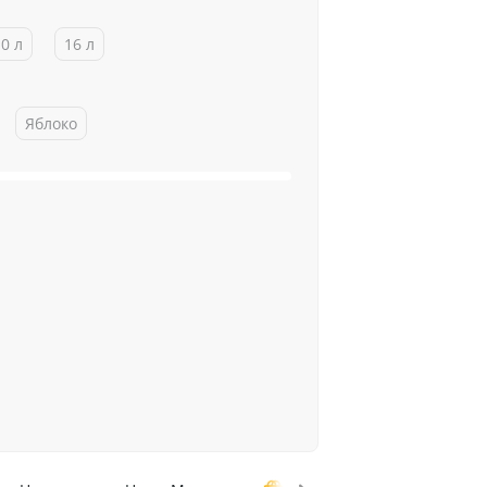
10 л
16 л
Яблоко